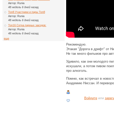
Автор:
Runia
48 недель 6 дней
назад
Топ8 Участники и пары Топ8
Автор:
Runia
48 недель 6 дней
назад
Топ16 Сетка парных заездов:
Автор:
Runia
48 недель 6 дней
назад
еще
Рекомендую.
Этакая "Дорога в дрифт" от Ни
Не так много фильмов про авт
Удивило, как они молодого п
искушали, а потом пивом поил
про алкоголь.
Помню, как встречал в новост
Академию Ниссан. И переворо
Войдите
или
зарег