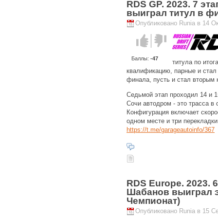
RDS GP. 2023. 7 эт
выиграл титул в ф
Опубликовано Runia в 14 Ок
Голос за!
Голос
против!
Баллы:
-47
титула по итог
квалификацию, парные и стал
финала, пусть и стал вторым к
Седьмой этап проходил 14 и 1
Сочи автодром - это трасса в
Конфигурация включает скорос
одном месте и три перекладки
https://t.me/garageautoinfo/367
RDS Europe. 2023. 6
Шабанов выиграл э
Чемпионат)
Опубликовано Runia в 15 Се