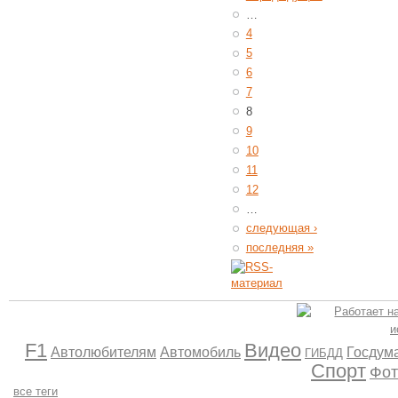
…
4
5
6
7
8
9
10
11
12
…
следующая ›
последняя »
F1
Видео
Автолюбителям
Автомобиль
Госдум
ГИБДД
Спорт
Фот
все теги