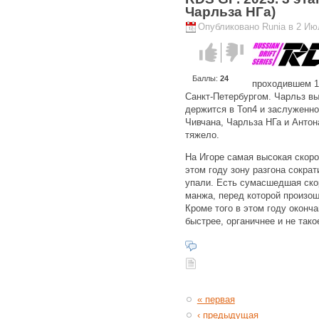
Чарльза НГа)
Опубликовано Runia в 2 Июл
Голос за!
Голос
против!
Баллы:
24
проходившем 1 
Санкт-Петербургом. Чарльз вы
держится в Топ4 и заслуженно
Чивчана, Чарльза НГа и Антон
тяжело.
На Игоре самая высокая скоро
этом году зону разгона сокра
упали. Есть сумасшедшая скор
манжа, перед которой произош
Кроме того в этом году оконч
быстрее, органичнее и не тако
« первая
‹ предыдущая