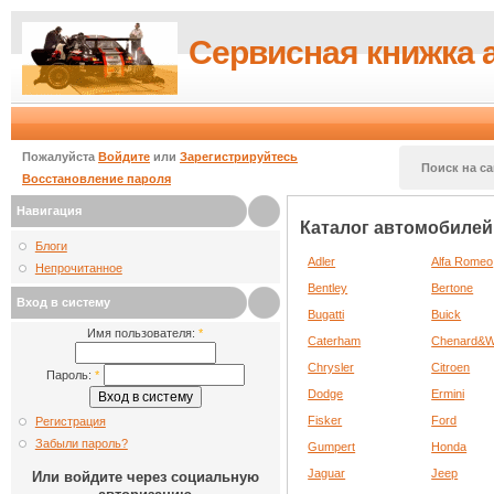
Сервисная книжка 
Пожалуйста
Войдите
или
Зарегистрируйтесь
Поиск на са
Восстановление пароля
Навигация
Каталог автомобилей
Блоги
Adler
Alfa Romeo
Непрочитанное
Bentley
Bertone
Вход в систему
Bugatti
Buick
Имя пользователя:
*
Caterham
Chenard&W
Chrysler
Citroen
Пароль:
*
Dodge
Ermini
Fisker
Ford
Регистрация
Забыли пароль?
Gumpert
Honda
Jaguar
Jeep
Или войдите через социальную