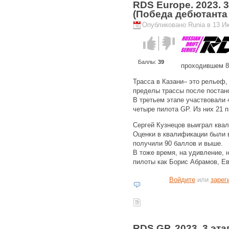
RDS Europe. 2023. 
(Победа дебютанта
Опубликовано Runia в 13 Ию
Голос за!
Голос
против!
Баллы:
39
проходившем 8 
Трасса в Казани– это рельеф,
пределы трассы после постан
В третьем этапе участвовали 
четыре пилота GP. Из них 21 
Сергей Кузнецов выиграл ква
Оценки в квалификации были 
получили 90 баллов и выше.
В тоже время, на удивление,
пилоты как Борис Абрамов, Е
Войдите
или
зарег
RDS GP. 2023. 3 эта