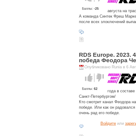
против!
Баллы:
-25
августа на тра
А команда Синтек Фреш Марке
после всех злоключений выпа
RDS Europe. 2023. 
победа Феодора Ч
Опубликовано Runia в 6 Авгу
Голос за!
Голос
против!
Баллы:
62
года в составе
Санкт-Петербургом/
Кто смотрит канал Феодора на 
победе. Или как он радовался
очень рад его победе.
Войдите
или
зарег