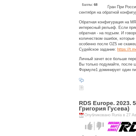
Баллы:
68
Гран При Росс
сентября на обратной конфиг
Обратная конфигурация на MR
интересный рельеф. Если прям
обратная - на подъем. И говор
количеством ошибок, которые 
особенно после OZ5 не скажеш
Судейское задание:
https://t.
Личный зачет все больше пер
Вы только подумайте, после ш
Формуле1 доминирует один пило
RDS Europe. 2023. 5
Григория Гусева)
Опубликовано Runia в 27 Авг
Голос за!
Голос
против!