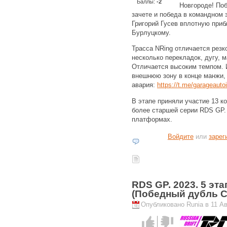
Баллы:
-2
Новгороде! По
зачете и победа в командном 
Григорий Гусев вплотную приб
Бурлуцкому.
Трасса NRing отличается резк
несколько перекладок, дугу, 
Отличается высоким темпом. 
внешнюю зону в конце манжи, 
авария:
https://t.me/garageauto
В этапе приняли участие 13 к
более старшей серии RDS GP. 
платформах.
Войдите
или
зарег
RDS GP. 2023. 5 эт
(Победный дубль С
Опубликовано Runia в 11 Авг
Голос за!
Голос