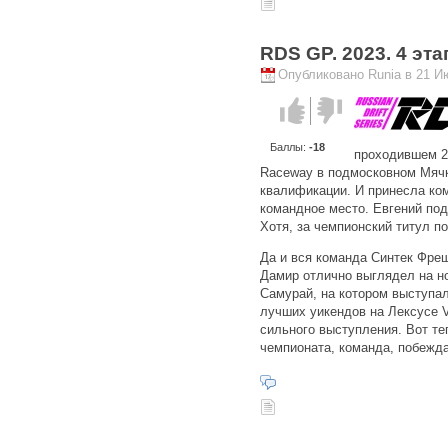
RDS GP. 2023. 4 эт
Опубликовано Runia в 21 Ию
Голос за!
Голос
против!
Баллы:
-18
проходившем 2
Raceway в подмосковном Мячк
квалификации. И принесла ко
командное место. Евгений под
Хотя, за чемпионский титул п
Да и вся команда Синтек Фре
Дамир отлично выглядел на но
Самурай, на котором выступа
лучших уикендов на Лексусе V
сильного выступления. Вот те
чемпионата, команда, побежда