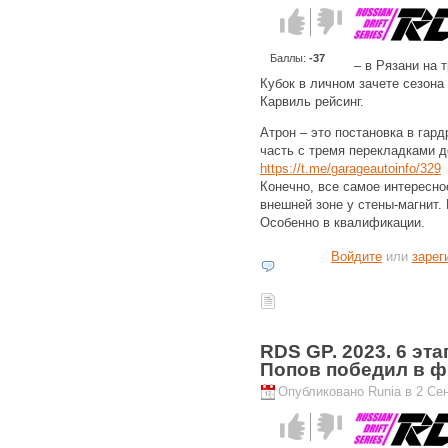
Голос за!
Голос
против!
Баллы:
-37
– в Рязани на 
Кубок в личном зачете сезона
Карвиль рейсинг.
Атрон – это постановка в гард
часть с тремя перекладками 
https://t.me/garageautoinfo/329
Конечно, все самое интересно
внешней зоне у стены-магнит.
Особенно в квалификации.
Войдите
или
зарег
RDS GP. 2023. 6 эт
Попов победил в ф
Опубликовано Runia в 2 Сен
Голос за!
Голос
против!