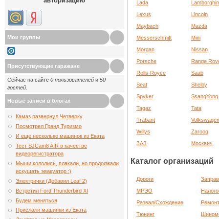
авторизацию
Lada
Lamborghin
Lexus
Lincoln
Maybach
Mazda
Мои группы
Messerschmitt
Mini
Morgan
Nissan
Porsche
Range Rov
Присутствующие гаражане
Rolls-Royce
Saab
Сейчас на сайте
0 пользователей
и
50
Seat
Shelby
гостей
.
Spyker
SsangYong
Новые записи в блогах
Tagaz
Tata
Камаз развернул Четверку
Trabant
Volkswage
Посмотрел Гранд Туризмо
Willys
Zarooq
И еще несколько машинок из Еката
ЗАЗ
Москвич
Тест SJCam8 AIR в качестве
видеорегистратора
Каталог организаций
Мыши кололись, плакали, но продолжали
искушать эвакуатор :)
Дороги
Заправ
Электрички (Добавил Leaf 2)
Встретил Ford Thunderbird XI
МРЭО
Налого
Будем меняться
Развал/Схождение
Ремон
Прислали машинки из Еката
Тюнинг
Шином