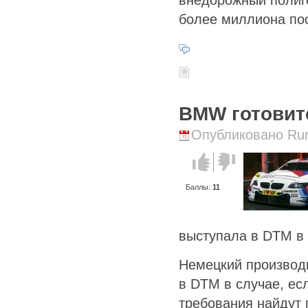
более миллиона по
BMW готовит
Опубликовано Runi
Голос за!
Голос
против!
Баллы:
11
выступала в DTM в 
Немецкий производ
в DTM в случае, ес
требования найдут 