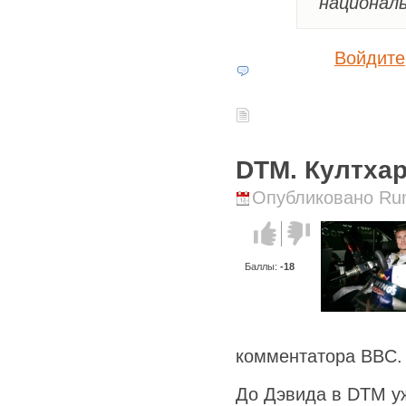
национал
Войдите
DTM. Култхар
Опубликовано Runi
Голос за!
Голос
против!
Баллы:
-18
комментатора BBC.
До Дэвида в DTM уж