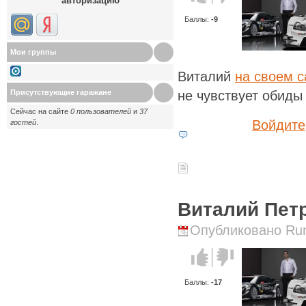
авторизацию
против!
Баллы:
-9
Мои группы
Виталий
на своем с
не чувствует обиды
Присутствующие гаражане
Сейчас на сайте
0 пользователей
и
37
Войдите
гостей
.
Виталий Пет
Опубликовано Runi
Голос за!
Голос
против!
Баллы:
-17