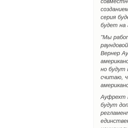
совместн
созданием
серия буд
будет на 
"Мы работ
раундовой
Вернер Ау
американ
но будут
считаю, ч
американ
Ауфрехт 
будут до
регламент
единстве