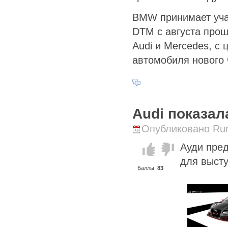
BMW принимает учас
DTM с августа прош
Audi и Mercedes, с
автомобиля нового 
Audi показал
Опубликовано Runi
Ауди пред
Голос за!
Голос
против!
для высту
Баллы:
83