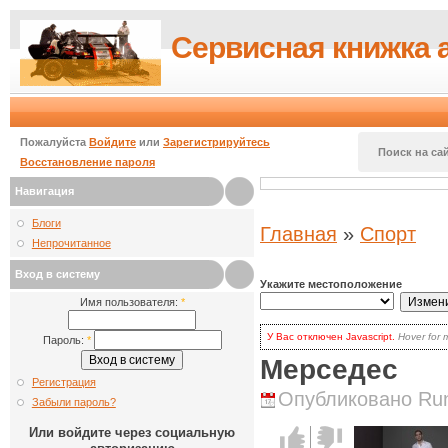
Сервисная книжка 
Пожалуйста
Войдите
или
Зарегистрируйтесь
Поиск на сай
Восстановление пароля
Навигация
Блоги
Главная
»
Спорт
Непрочитанное
Вход в систему
Укажите местоположение
Имя пользователя:
*
У Вас отключен Javascript.
Hover for 
Пароль:
*
для волнения: вы по-прежнему может
Мерседес
есть два варианта:
включить Javascript
в браузере и
Регистрация
наиболее продвинутых.
Опубликовано Runi
Кликать на кнопке
Update
каждый 
Забыли пароль?
выбора.
Или войдите через социальную
Голос за!
Голос