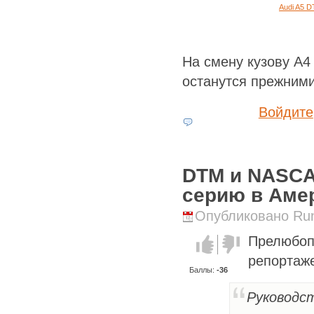
Audi A5 
На смену кузову A4
останутся прежними
Войдите
DTM и NASCA
серию в Аме
Опубликовано Runi
Прелюбоп
Голос за!
Голос
против!
репортаж
Баллы:
-36
Руководс