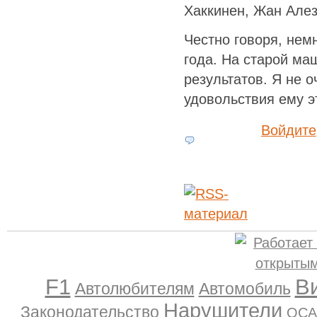
Хаккинен, Жан Але
Честно говоря, нем
года. На старой ма
результатов. Я не о
удовольствия ему эт
Войдите
F1
В
Автолюбителям
Автомобиль
Нарушители
Законодательство
ОСА