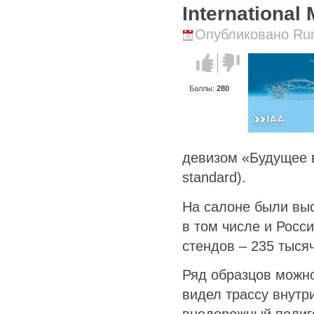
International
Опубликовано Runi
Голос за!
Голос
против!
Баллы:
280
девизом «Будущее в
standard).
На салоне были выс
в том числе и Росс
стендов – 235 тыся
Ряд образцов можно
видел трассу внутр
внедорожный полиг