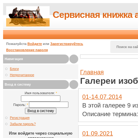
Сервисная книжка 
Пожалуйста
Войдите
или
Зарегистрируйтесь
Поиск на сай
Восстановление пароля
Навигация
Блоги
Главная
Непрочитанное
Галереи изо
Вход в систему
Имя пользователя:
*
01-14.07.2014
В этой галерее 9 
Пароль:
*
Описание термина
Регистрация
Забыли пароль?
01.09.2021
Или войдите через социальную