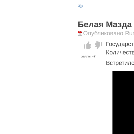
Белая Мазда 
Опубликовано Runi
Государс
Голос за!
Голос
против!
Количеств
Баллы:
-7
Встретилс