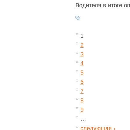
Водителя в итоге о
1
2
3
4
5
6
7
8
9
…
следующая ›