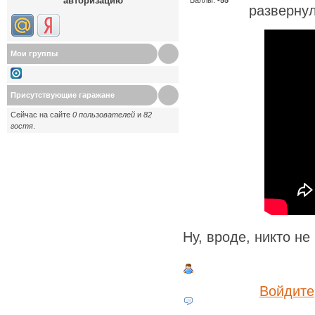
авторизацию
развернул
Мои группы
Присутствующие гаражане
Сейчас на сайте
0 пользователей
и
82
гостя
.
Ну, вроде, никто не
Войдите