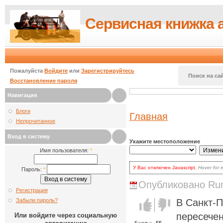
Сервисная книжка 
Пожалуйста
Войдите
или
Зарегистрируйтесь
Поиск на сай
Восстановление пароля
Навигация
Блоги
Главная
Непрочитанное
Вход в систему
Укажите местоположение
Имя пользователя:
*
У Вас отключен Javascript.
Hover for 
Пароль:
*
для волнения: вы по-прежнему может
есть два варианта:
Опубликовано Runi
включить Javascript
в браузере и
Регистрация
наиболее продвинутых.
Кликать на кнопке
Update
каждый 
Забыли пароль?
В Санкт-П
Голос за!
Голос
выбора.
против!
пересечен
Или войдите через социальную
Баллы:
-55