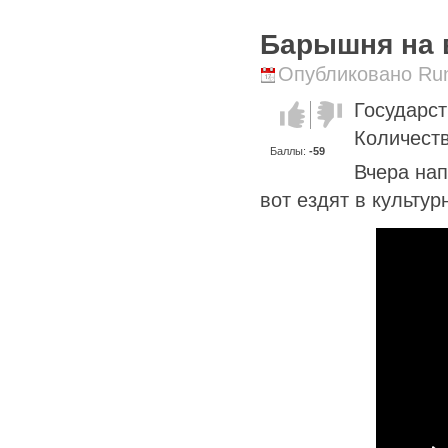
Барышня на 
Опубликовано Runi
Государс
Голос за!
Голос
против!
Количеств
Баллы:
-59
Вчера нап
вот ездят в культур