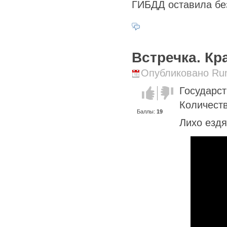
ГИБДД оставила бе
Встречка. Кр
Опубликовано Runi
Государс
Голос за!
Голос
против!
Количеств
Баллы:
19
Лихо ездя