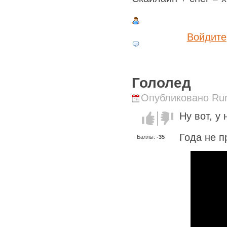
Войдите
Гололед
Опубликовано Runi
Ну вот, у
Голос за!
Голос
против!
Года не п
Баллы:
-35