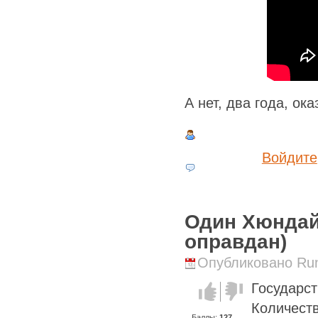
А нет, два года, ок
Войдите
Один Хюндай
оправдан)
Опубликовано Runi
Государс
Голос за!
Голос
против!
Количеств
Баллы:
127