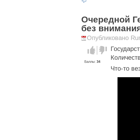
Очередной Г
без внимания
Опубликовано Runi
Государс
Голос за!
Голос
против!
Количеств
Баллы:
34
Что-то ве