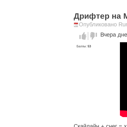
Дрифтер на 
Опубликовано Runi
Вчера дне
Голос за!
Голос
против!
Баллы:
53
Скайлайн + снег = 