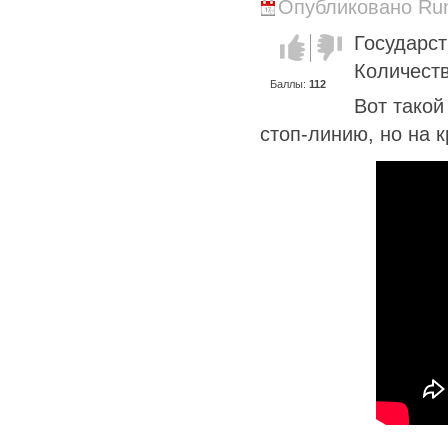
Опубликовано Runi
Государс
Голос за!
Голос
против!
Количеств
Баллы:
112
Вот такой
стоп-линию, но на 