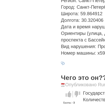
Регион: Санкт-Пете
Город: Санкт-Петер
Широта: 59.864912
Долгота: 30.320406
Дата и время наруш
Ориентиры (улица, д
проспекта с Бассей
Вид нарушения: Пр
Номер машины: х59
Чего это он?
Опубликовано Runi
Государс
Голос за!
Голос
против!
Количеств
Баллы:
-3