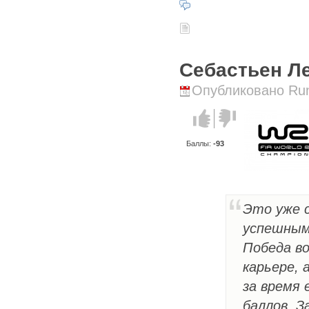
Себастьен Ле
Опубликовано Runi
Голос за!
Голос
против!
Баллы:
-93
Это уже 
успешным
Победа во
карьере, 
за время
баллов. З