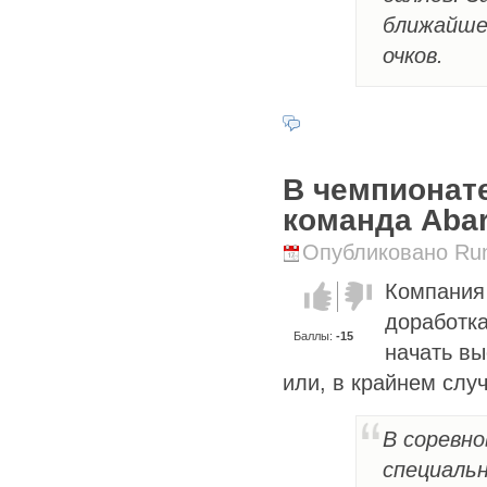
ближайше
очков.
В чемпионате
команда Abar
Опубликовано Runi
Компания 
Голос за!
Голос
против!
доработка
Баллы:
-15
начать вы
или, в крайнем слу
В соревно
специальн