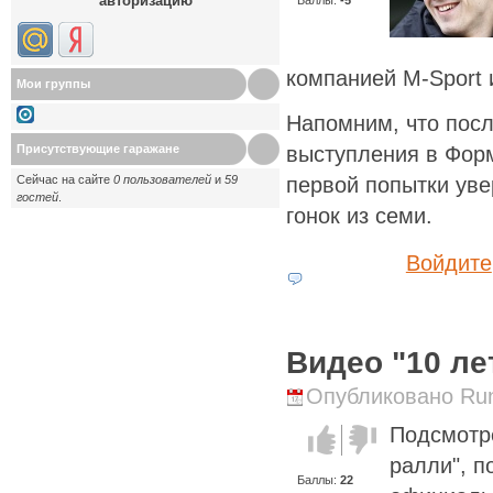
авторизацию
компанией M-Sport 
Мои группы
Напомним, что пос
выступления в Форм
Присутствующие гаражане
первой попытки уве
Сейчас на сайте
0 пользователей
и
59
гостей
.
гонок из семи.
Войдите
Видео "10 ле
Опубликовано Runi
Подсмотр
Голос за!
Голос
против!
ралли", п
Баллы:
22