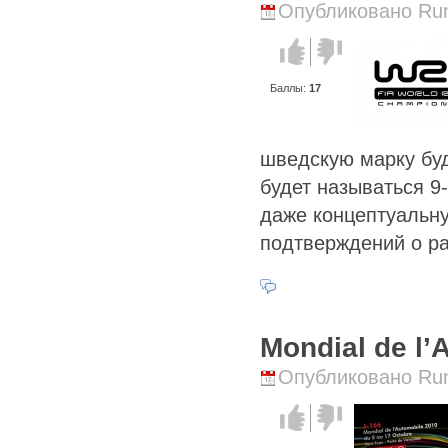
Опубликовано Runi
Голос за!
Голос
против!
Баллы:
17
шведскую марку буд
будет называться 9
даже концептуальн
подтверждений о ра
Mondial de l’
Опубликовано Runi
Голос за!
Голос
против!