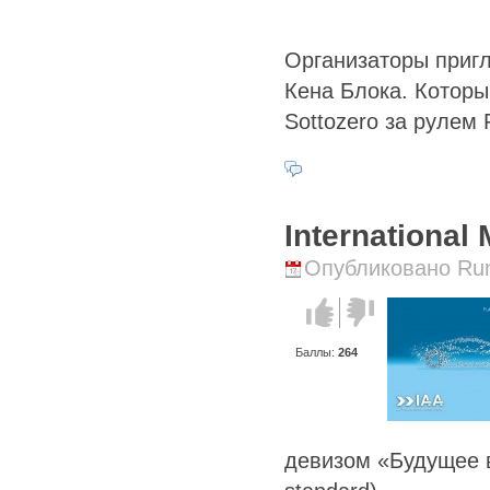
Организаторы пригл
Кена Блока. Которы
Sottozero за рулем
International
Опубликовано Runi
Голос за!
Голос
против!
Баллы:
264
девизом «Будущее в