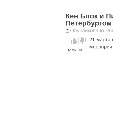
Кен Блок и П
Петербургом
Опубликовано Runi
21 марта 
Голос за!
Голос
против!
мероприяти
Баллы:
-18