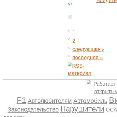
Войдите
1
2
следующая ›
последняя »
F1
В
Автолюбителям
Автомобиль
Нарушители
Законодательство
ОСА