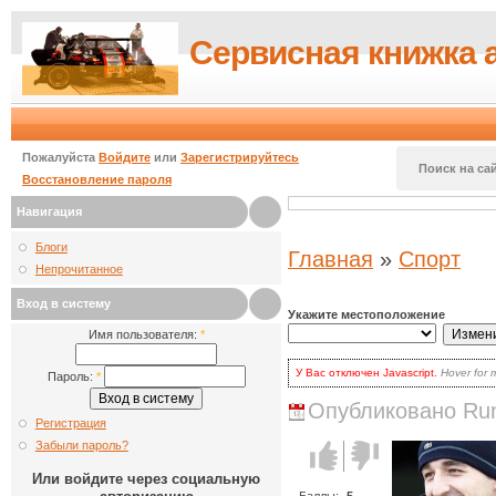
Сервисная книжка 
Пожалуйста
Войдите
или
Зарегистрируйтесь
Поиск на сай
Восстановление пароля
Навигация
Блоги
Главная
»
Спорт
Непрочитанное
Вход в систему
Укажите местоположение
Имя пользователя:
*
У Вас отключен Javascript.
Hover for 
Пароль:
*
для волнения: вы по-прежнему может
есть два варианта:
Опубликовано Runi
включить Javascript
в браузере и
Регистрация
наиболее продвинутых.
Кликать на кнопке
Update
каждый 
Забыли пароль?
Голос за!
Голос
выбора.
против!
Или войдите через социальную
Баллы:
-5