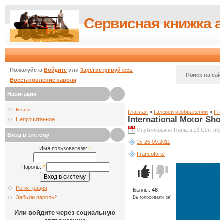
Сервисная книжка 
Пожалуйста
Войдите
или
Зарегистрируйтесь
Поиск на сай
Восстановление пароля
Навигация
Блоги
Главная
»
Галереи изображений
»
Fr
International Motor Sh
Непрочитанное
Опубликовано Runia в 13 Сентябр
Вход в систему
15-25.09.2011
Имя пользователя:
*
Francoforte
Пароль:
*
Голос за!
Голос
против!
Регистрация
Баллы:
48
Забыли пароль?
Вы голосовали ‘за’
Или войдите через социальную