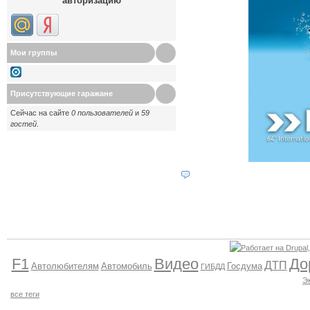
авторизацию
Мои группы
Присутствующие гаражане
Сейчас на сайте
0 пользователей
и
59
гостей
.
F1
Видео
До
ДТП
Автолюбителям
Автомобиль
Госдума
ГИБДД
Э
все теги