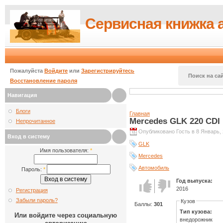
Сервисная книжка 
Пожалуйста
Войдите
или
Зарегистрируйтесь
Поиск на сай
Восстановление пароля
Навигация
Блоги
Главная
Mercedes GLK 220 CDI
Непрочитанное
Опубликовано Гость в 8 Январь, 
Вход в систему
GLK
Имя пользователя:
*
Mercedes
Автомобиль
Пароль:
*
Год выпуска:
Голос за!
Голос
2016
Регистрация
против!
Забыли пароль?
Кузов
Баллы:
301
Тип кузова:
Или войдите через социальную
внедорожник