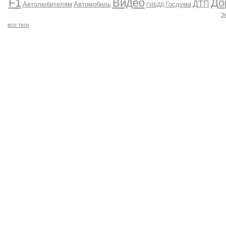
F1
Видео
До
ДТП
Автолюбителям
Автомобиль
Госдума
ГИБДД
Э
все теги