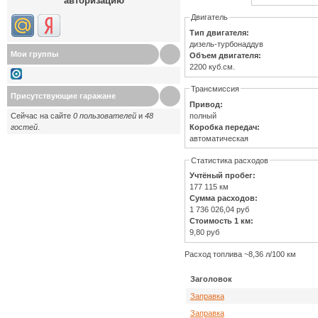
авторизацию
Двигатель
Тип двигателя:
дизель-турбонаддув
Мои группы
Объем двигателя:
2200 куб.см.
Трансмиссия
Присутствующие гаражане
Привод:
полный
Сейчас на сайте
0 пользователей
и
48
Коробка передач:
гостей
.
автоматическая
Статистика расходов
Учтёный пробег:
177 115 км
Сумма расходов:
1 736 026,04 руб
Стоимость 1 км:
9,80 руб
Расход топлива ~8,36 л/100 км
Заголовок
Заправка
Заправка