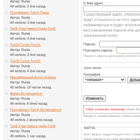
Автор:
Runia
E-Mail адрес:
*
44 недели 3 дня
назад
Полуфинал (Топ4) Пары
Существующий адрес электронн
Автор:
Runia
будут отсылаться на этот адре
44 недели 3 дня
назад
публиковаться и будет использ
Топ8 Участники и пары Топ8:
восстановления пароля или дл
Автор:
Runia
электронной почте.
44 недели 3 дня
назад
Пароль:
*
Топ16 Сетка Топ16:
Автор:
Runia
Повторите пароль:
*
44 недели 3 дня
назад
Укажите пароль для новой учетной з
Топ32 Сетка Топ32:
Автор:
Runia
User terms
44 недели 4 дня
назад
География:
Квалификация Антон Клямко
Автор:
Runia
45 недель 18 часов
назад
Финал Встречаются:
Автор:
Runia
48 недель 6 дней
назад
У Вас отключен Javascript.
Hover for
Полуфинал (Топ4) Встречаются
для волнения: вы по-прежнему може
Автор:
Runia
Введите наименование страны и/ил
есть два варианта:
49 недель 1 минута
назад
включить Javascript
в браузере 
наиболее продвинутых.
Топ8 Участники и пары Топ8
КАПЧА
Кликать на кнопке
Update
каждый
Автор:
Runia
выбора, or when you've checked 
Этот вопрос задается для того, чтобы выясн
dropbox you'd like to remove.
49 недель 1 час
назад
представляете из себя автоматическ