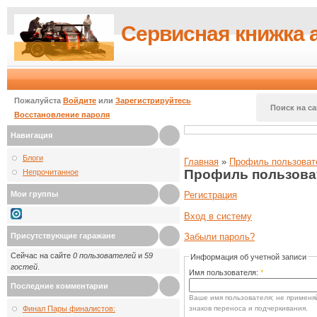
Сервисная книжка 
Пожалуйста
Войдите
или
Зарегистрируйтесь
Поиск на са
Восстановление пароля
Навигация
Блоги
Главная
»
Профиль пользоват
Профиль пользова
Непрочитанное
Мои группы
Регистрация
Вход в систему
Присутствующие гаражане
Забыли пароль?
Сейчас на сайте
0 пользователей
и
59
Информация об учетной записи
гостей
.
Имя пользователя:
*
Последние комментарии
Ваше имя пользователя; не применяй
знаков переноса и подчеркивания.
Финал Пары финалистов: