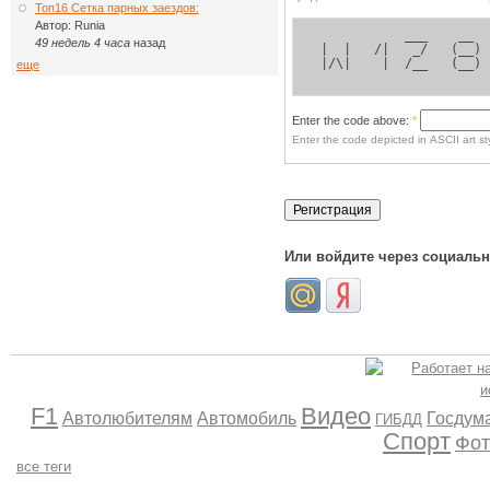
Топ16 Сетка парных заездов:
Автор:
Runia
            ___    __  
49 недель 4 часа
назад
 |  |   /|   _/   (__) 
 |/\|    |  /__   (__) 
еще
Enter the code above:
*
Enter the code depicted in ASCII art sty
Или войдите через социаль
F1
Видео
Автолюбителям
Автомобиль
Госдум
ГИБДД
Спорт
Фот
все теги