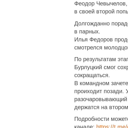
Феодор Чевычелов, 
в своей второй поп
Долгожданно порадо
в парных.
Илья Федоров прод
смотрелся молодцо
По результатам эта
Бурлуцкий смог сох
сокращаться.
В командном зачете
проиходит позади.
разочаровывающий э
держатся на втором
Подробности может
канале:
https://t.me