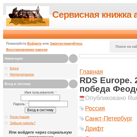
Сервисная книжка 
Пожалуйста
Войдите
или
Зарегистрируйтесь
Поиск на сай
Восстановление пароля
Навигация
Блоги
Главная
Непрочитанное
RDS Europe. 
Вход в систему
победа Феод
Имя пользователя:
*
Опубликовано Runi
Пароль:
*
Россия
Регистрация
Санкт-Петербург
Забыли пароль?
Дрифт
Или войдите через социальную