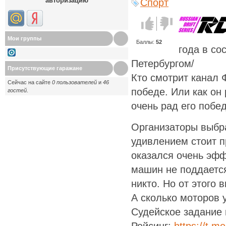
авторизацию
Спорт
Голос за!
Голос
против!
Мои группы
Баллы:
52
года в со
Петербургом/
Присутствующие гаражане
Кто смотрит канал Ф
Сейчас на сайте
0 пользователей
и
46
победе. Или как он
гостей
.
очень рад его побед
Организаторы выбра
удивлением стоит пр
оказался очень эфф
машин не поддаетс
никто. Но от этого 
А сколько моторов 
Судейское задание 
Рейсинг:
https://t.me