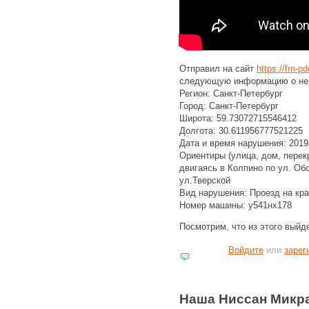
Отправил на сайт
https://frn-
следующую информацию о не
Регион: Санкт-Петербург
Город: Санкт-Петербург
Широта: 59.73072715546412
Долгота: 30.611956777521225
Дата и время нарушения: 2019-
Ориентиры (улица, дом, перек
двигаясь в Колпино по ул. Об
ул.Тверской
Вид нарушения: Проезд на кра
Номер машины: у541нх178
Посмотрим, что из этого выйде
Войдите
или
зарег
Наша Ниссан Микра