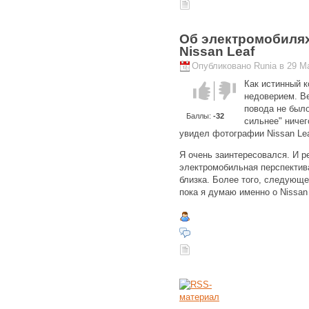
Об электромобилях.
Nissan Leaf
Опубликовано Runia в 29 Ма
Как истинный к
Голос за!
Голос
недоверием. Ве
против!
повода не было
Баллы:
-32
сильнее" ничег
увидел фотографии Nissan Lea
Я очень заинтересовался. И р
электромобильная перспектива
близка. Более того, следующ
пока я думаю именно о Nissan 