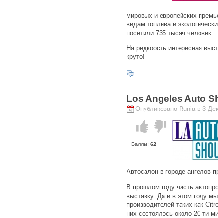
мировых и европейских премь
видам топлива и экологическ
посетили 735 тысяч человек.
На редкоость интересная выст
круто!
Los Angeles Auto S
Опубликовано Runia в 3 Дек
Голос за!
Голос
против!
Баллы:
62
Автосалон в городе ангелов пр
В прошлом году часть автопр
выставку. Да и в этом году м
производителей таких как Citro
них состоялось около 20-ти м