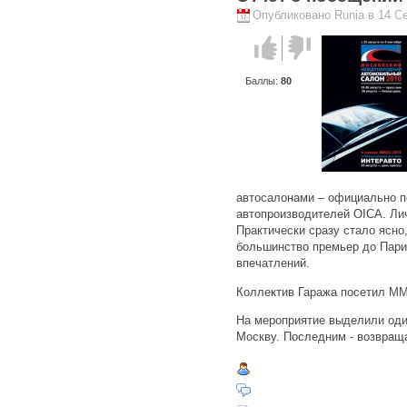
Опубликовано Runia в 14 Се
Голос за!
Голос
против!
Баллы:
80
автосалонами – официально 
автопроизводителей OICA. Лич
Практически сразу стало ясно
большинство премьер до Пари
впечатлений.
Коллектив Гаража посетил ММ
На мероприятие выделили оди
Москву. Последним - возвращ