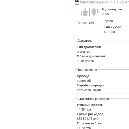
Опубликовано Runia в 23 Ап
Год выпуска:
Голос за!
Голос
2005
против!
Кузов
Баллы:
255
Тип кузова:
хетчбек
Двигатель
Тип двигателя:
инжектор
Объем двигателя:
1240 куб.см.
Трансмиссия
Привод:
передний
Коробка передач:
автоматическая
Статистика расходов
Учтёный пробег:
44 384 км
Сумма расходов:
652 594,75 руб
Стоимость 1 км:
14,70 руб