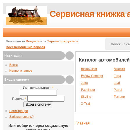
Сервисная книжка 
Пожалуйста
Войдите
или
Зарегистрируйтесь
Поиск на са
Восстановление пароля
Навигация
Каталог автомобилей 
Блоги
BladeGlider
Bluebird
Непрочитанное
Esflow Concept
Fuga
Вход в систему
Juke
Leaf
Имя пользователя:
*
Pathfinder
Patrol
Skyline
Terrano
Пароль:
*
X-Trail
Регистрация
Забыли пароль?
Главная
Или войдите через социальную