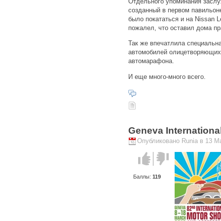
Отдельного упоминания заслу
созданный в первом павильон
было покататься и на Nissan Le
пожалел, что оставил дома пра
Так же впечатлила специальна
автомобилей олицетворяющих
автомарафона.
И еще много-много всего.
Geneva Internationa
Опубликовано Runia в 13 Ма
Голос за!
Голос
против!
Баллы:
119