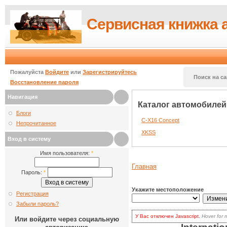
Сервисная книжка 
Пожалуйста
Войдите
или
Зарегистрируйтесь
Поиск на са
Восстановление пароля
Навигация
Каталог автомобилей 
Блоги
C-X16 Concept
Непрочитанное
XKSS
Вход в систему
Имя пользователя:
*
Главная
Пароль:
*
Укажите местоположение
Регистрация
Забыли пароль?
У Вас отключен Javascript.
Hover for 
Или войдите через социальную
для волнения: вы по-прежнему может