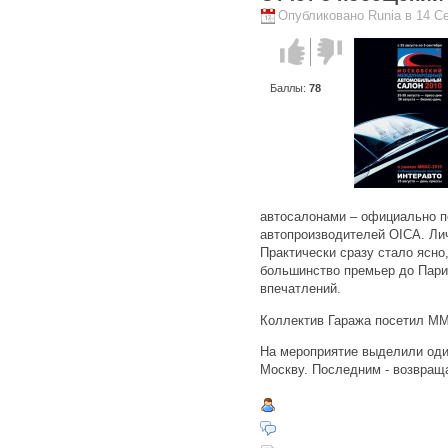
Опубликовано Runia в 14 Се
Голос за!
Голос
против!
Баллы:
78
автосалонами – официально 
автопроизводителей OICA. Лич
Практически сразу стало ясно
большинство премьер до Пари
впечатлений.
Коллектив Гаража посетил ММ
На мероприятие выделили оди
Москву. Последним - возвращ