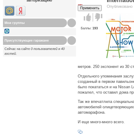
Internati
авторизацию
есть два варианта:
включить Javascript
в браузере и
Опубликовано R
наиболее продвинутых.
Кликать на кнопке
Update
каждый 
выбора.
Голос за!
Голос
против!
Мои группы
Баллы:
193
Присутствующие гаражане
Сейчас на сайте
0 пользователей
и
40
гостей
.
метров. 250 экспонент из 30 с
Отдельного упоминания заслу
созданный в первом павильон
было покататься и на Nissan Le
пожалел, что оставил дома пра
Так же впечатлила специальна
автомобилей олицетворяющих
автомарафона.
И еще много-много всего.