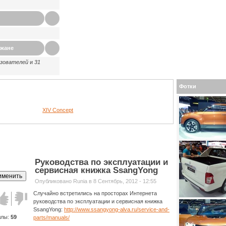
ажане
ьзователей
и
31
Фотки
XIV Concept
Руководства по эксплуатации и
сервисная книжка SsangYong
Опубликовано Runia в 8 Сентябрь, 2012 - 12:55
Случайно встретились на просторах Интернета
олос за!
Голос
руководства по эксплуатации и сервисная книжка
против!
SsangYong:
http://www.ssangyong-alva.ru/service-and-
ллы:
59
parts/manuals/