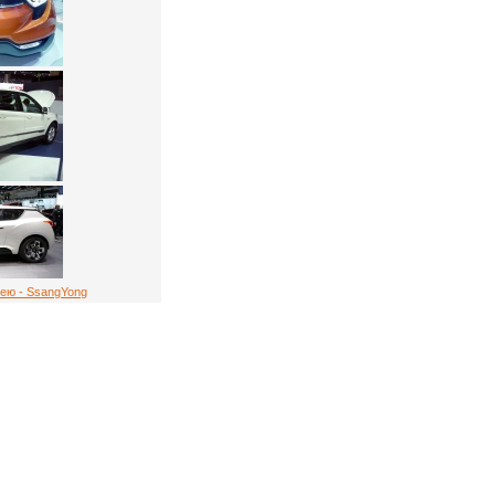
ею - SsangYong