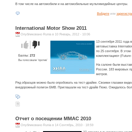
выбора.
В том числе на автомобили и на автомобильные мультимедийные центры.
Войдите
или
зарегистр
International Motor Show 2011
Опубликовано Runia в 10 Январь, 2012 - 10:06
13 сентября 2011 года 
Голос за!
Голос
автовыставка Internati
против!
по 25 сентября. В этом
Баллы:
272
комплектацию» (Future 
Вы голосовали ‘против’
На салоне были выставл
России. 183 мировых п
метров.
Ряд образцов можно было опробовать на тест-драйве. Своими глазами видел
внедорожный полигон БМВ. Приглашали на тест-драйв Пежо. Ожидалось бо
Отчет о посещении ММАС 2010
Опубликовано Runia в 14 Сентябрь, 2010 - 18:59