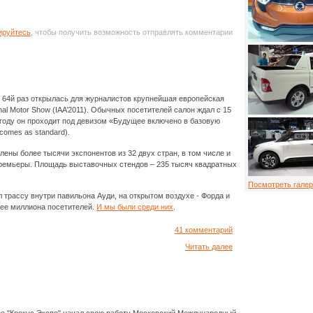
ируйтесь
, чтобы получить возможность отправлять комментарии
в 64й раз открылась для журналистов крупнейшая европейская
onal Motor Show (IAA’2011). Обычных посетителей салон ждал с 15
 году он проходит под девизом «Будущее включено в базовую
comes as standard).
ены более тысячи экспонентов из 32 двух стран, в том числе и
ремьеры. Площадь выставочных стендов – 235 тысяч квадратных
Посмотреть галер
 трассу внутри павильона Ауди, на открытом воздухе - Форда и
лее миллиона посетителей.
И мы были среди них
.
41 комментарий
Читать далее