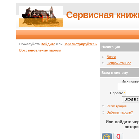
Сервисная книж
Пожалуйста
Войдите
или
Зарегистрируйтесь
Навигация
Восстановление пароля
Блоги
Непрочитанное
Вход в систему
Имя польз
Пароль:
*
Регистрация
Забыли пароль?
Или войдите че
автори