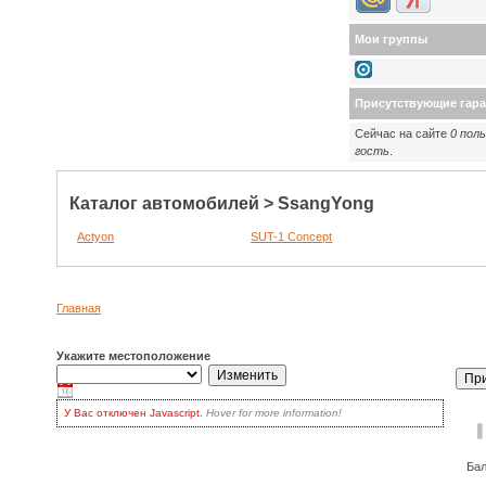
Мои группы
Присутствующие гар
Сейчас на сайте
0 пол
гость
.
Каталог автомобилей > SsangYong
Actyon
SUT-1 Concept
Главная
Укажите местоположение
У Вас отключен Javascript.
Hover for more information!
Но нет поводов
Г
для волнения: вы по-прежнему можете пользоваться сайтом! У Вас
есть два варианта:
включить Javascript
в браузере и обновить страницу, для
наиболее продвинутых.
Ба
Кликать на кнопке
Update
каждый раз для обновления списков