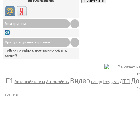
авторизацию
Кликать на кнопке
Update
каждый 
выбора.
Мои группы
Присутствующие гаражане
Сейчас на сайте
0 пользователей
и
37
гостей
.
F1
Видео
До
ДТП
Автолюбителям
Автомобиль
Госдума
ГИБДД
Э
все теги