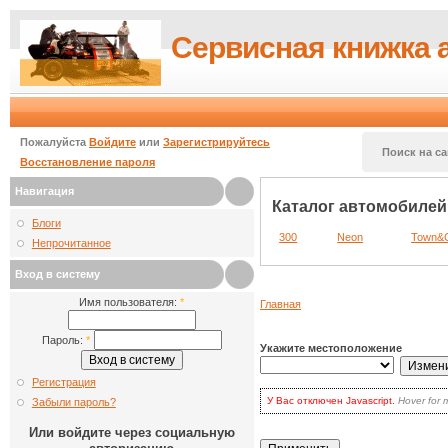
Сервисная книжка 
Пожалуйста
Войдите
или
Зарегистрируйтесь
Поиск на са
Восстановление пароля
Навигация
Каталог автомобилей 
Блоги
300
Neon
Town&C
Непрочитанное
Вход в систему
Имя пользователя:
*
Главная
Пароль:
*
Укажите местоположение
Регистрация
У Вас отключен Javascript.
Hover for 
Забыли пароль?
для волнения: вы по-прежнему может
есть два варианта:
Или войдите через социальную
включить Javascript
в браузере и
наиболее продвинутых.