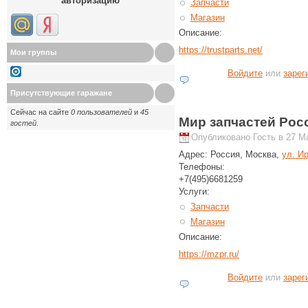
авторизацию
Запчасти
Магазин
Описание:
https://trustparts.net/
Мои группы
Войдите
или
зарег
Присутствующие гаражане
Сейчас на сайте
0 пользователей
и
45
Мир запчастей Рос
гостей
.
Опубликовано Гость в 27 Ма
Адрес:
Россия, Москва,
ул. Ир
Телефоны:
+7(495)6681259
Услуги:
Запчасти
Магазин
Описание:
https://mzpr.ru/
Войдите
или
зарег