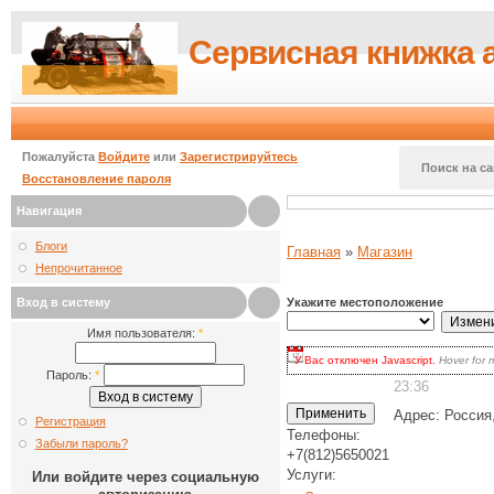
Сервисная книжка 
Пожалуйста
Войдите
или
Зарегистрируйтесь
Поиск на са
Восстановление пароля
Навигация
Блоги
Главная
»
Магазин
Непрочитанное
Вход в систему
Укажите местоположение
Имя пользователя:
*
У Вас отключен Javascript.
Hover for 
для волнения: вы по-прежнему может
Пароль:
*
23:36
есть два варианта:
включить Javascript
в браузере и
наиболее продвинутых.
Адрес:
Россия
Регистрация
Кликать на кнопке
Update
каждый 
Телефоны:
выбора.
Забыли пароль?
+7(812)5650021
Услуги:
Или войдите через социальную