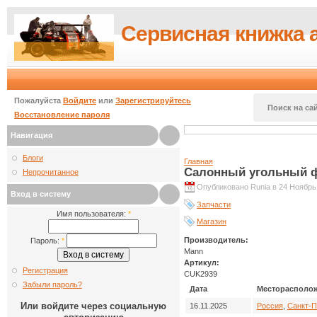
Сервисная книжка 
Пожалуйста
Войдите
или
Зарегистрируйтесь
Поиск на сай
Восстановление пароля
Навигация
Блоги
Главная
Салонный угольный 
Непрочитанное
Опубликовано Runia в 24 Ноябрь,
Вход в систему
Запчасти
Имя пользователя:
*
Магазин
Производитель:
Пароль:
*
Mann
Артикул:
Регистрация
CUK2939
Забыли пароль?
Дата
Месторасполо
Или войдите через социальную
16.11.2025
Россия
,
Санкт-П