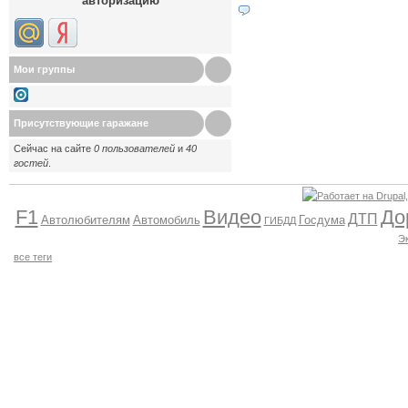
авторизацию
Мои группы
Присутствующие гаражане
Сейчас на сайте
0 пользователей
и
40
гостей
.
F1
Видео
До
ДТП
Автолюбителям
Автомобиль
Госдума
ГИБДД
Э
все теги