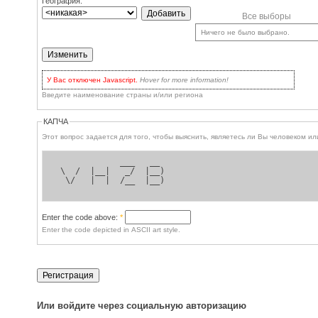
География:
Все выборы
Ничего не было выбрано.
У Вас отключен Javascript.
Hover for more information!
Но нет поводов
для волнения: вы по-прежнему можете пользоваться сайтом! У Вас
Введите наименование страны и/или региона
есть два варианта:
включить Javascript
в браузере и обновить страницу, для
наиболее продвинутых.
КАПЧА
Кликать на кнопке
Update
каждый раз для обновления списков
выбора, or when you've checked some checkboxes for entries in the
Этот вопрос задается для 
dropbox you'd like to remove.
             ___   __  
 \  /  |__|   _/  |__) 
  \/   |  |  /__  |__) 
Enter the code above:
*
Enter the code depicted in ASCII art style.
Или войдите через социальную авторизацию