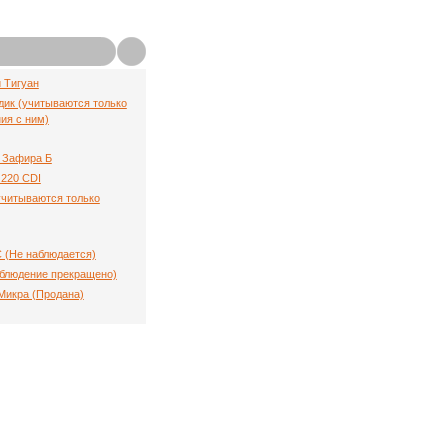
й Тигуан
ик (учитываются только
ия с ним)
 Зафира Б
220 CDI
(учитываются только
C (Не наблюдается)
аблюдение прекращено)
Микра (Продана)