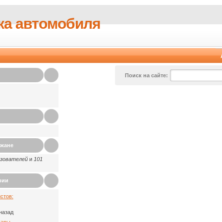
ка автомобиля
Поиск на сайте:
ажане
ьзователей
и
101
рии
стов:
назад
Пары