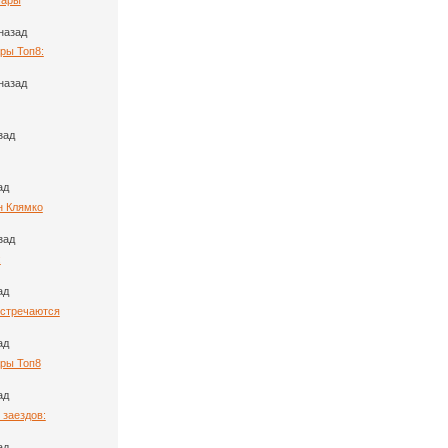
назад
ры Топ8:
назад
зад
ад
н Клямко
зад
:
ад
Встречаются
ад
ары Топ8
ад
 заездов:
ад