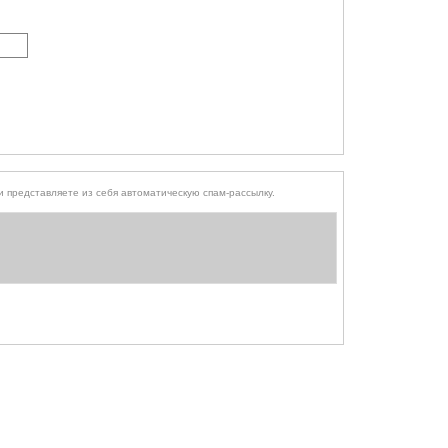
того, чтобы выяснить, являетесь ли Вы человеком или представляете из себя автоматическую спам-рассылку.