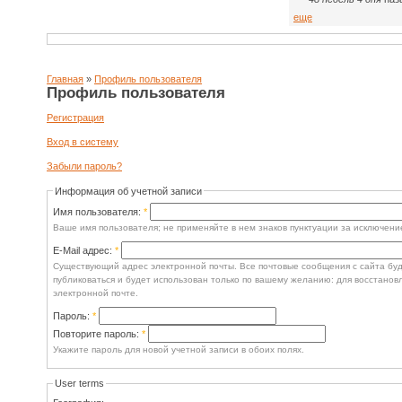
еще
Главная
»
Профиль пользователя
Профиль пользователя
Регистрация
Вход в систему
Забыли пароль?
Информация об учетной записи
Имя пользователя:
*
Ваше имя пользователя; не применяйте в нем знаков пунктуации за исключение
E-Mail адрес:
*
Существующий адрес электронной почты. Все почтовые сообщения с сайта буду
публиковаться и будет использован только по вашему желанию: для восстанов
электронной почте.
Пароль:
*
Повторите пароль:
*
Укажите пароль для новой учетной записи в обоих полях.
User terms