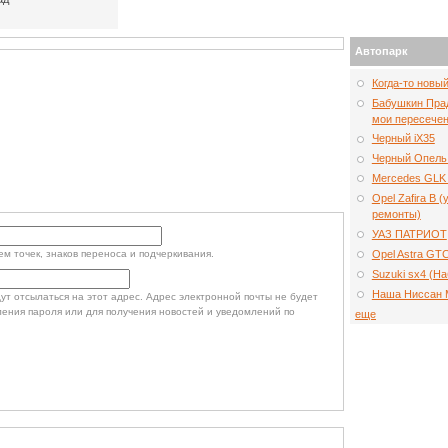
Автопарк
Когда-то новы
Бабушкин Прад
мои пересечен
Черный iX35
Черный Опель
Mercedes GLK 
Opel Zafira B 
ремонты)
УАЗ ПАТРИОТ
Opel Astra GT
м точек, знаков переноса и подчеркивания.
Suzuki sx4 (Н
Наша Ниссан 
т отсылаться на этот адрес. Адрес электронной почты не будет
ления пароля или для получения новостей и уведомлений по
еще