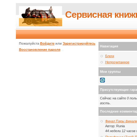
Сервисная книж
Пожалуйста
Войдите
или
Зарегистрируйтесь
Навигация
Восстановление пароля
Блоги
Непрочитанное
Мои группы
Присутствующие гар
Сейчас на сайте
0 пол
гость
.
Последние коммента
Финал Пары финали
Автор:
Runia
44 недели 12 часов
Полуфинал (Топ4) 