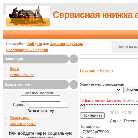
Сервисная книжка 
Пожалуйста
Войдите
или
Зарегистрируйтесь
Поиск на са
Восстановление пароля
Навигация
Блоги
Главная
»
Ремонт
Непрочитанное
Вход в систему
Укажите местоположение
Имя пользователя:
*
У Вас отключен Javascript.
Hover for 
для волнения: вы по-прежнему может
Пароль:
*
есть два варианта:
включить Javascript
в браузере и
2018 - 07:50
наиболее продвинутых.
Регистрация
Кликать на кнопке
Update
каждый 
Адрес:
Россия
выбора.
Забыли пароль?
Телефоны:
+7(3852)475099
Или войдите через социальную
Услуги: