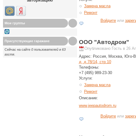
авторизацию
Замена масла
Ремонт
Войдите
или
зарег
Мои группы
ООО "Автодром"
Присутствующие гаражане
Опубликовано Гость в 26 Ап
Сейчас на сайте
0 пользователей
и
63
гостя
.
Адрес:
Россия, Москва, Юго-В
д, д.78/14, стр.10
Телефоны:
+7 (495) 989-23-30
Услуги:
Замена масла
Ремонт
Описание:
www.jeepautodrom.ru
Войдите
или
зарег