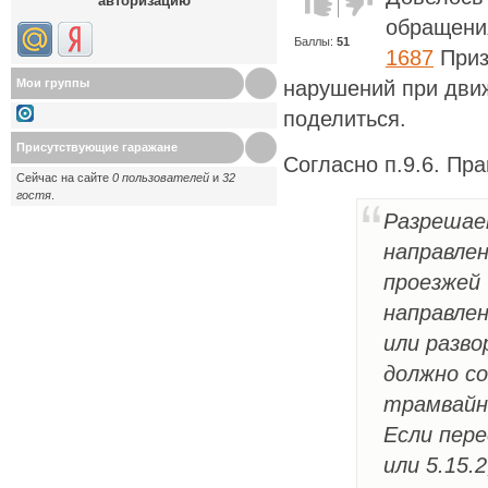
авторизацию
против!
обращен
Баллы:
51
1687
Приз
Мои группы
нарушений при движ
поделиться.
Присутствующие гаражане
Согласно п.9.6. Пр
Сейчас на сайте
0 пользователей
и
32
гостя
.
Разрешае
направлен
проезжей 
направлен
или разво
должно с
трамвайн
Если пере
или 5.15.