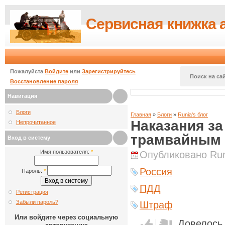
Сервисная книжка 
Пожалуйста
Войдите
или
Зарегистрируйтесь
Поиск на сай
Восстановление пароля
Навигация
Блоги
Главная
»
Блоги
»
Runia's блог
Наказания за
Непрочитанное
трамвайным 
Вход в систему
Имя пользователя:
*
Опубликовано Runi
Россия
Пароль:
*
ПДД
Регистрация
Забыли пароль?
Штраф
Или войдите через социальную
Довелось 
Голос за!
Голос