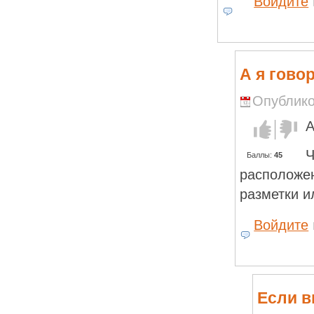
Войдите
А я гово
Опубликов
А
Голос за!
Голос
против!
Ч
Баллы:
45
расположен
разметки и
Войдите
Если в