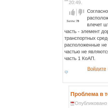
20:49.
Согласно
Голос за!
Голос
против!
располож
Баллы:
78
влечет ш
часть - элемент д
транспортных сред
расположенные не 
частью не являютс
часть 1 КоАП.
Войдите
Проблема в т
Опубликовано R