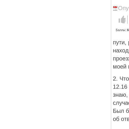
Опу
Голос з
Баллы:
6
пути,
наход
проез
моей 
2. Чт
12.16
знаю,
случа
Был б
об от