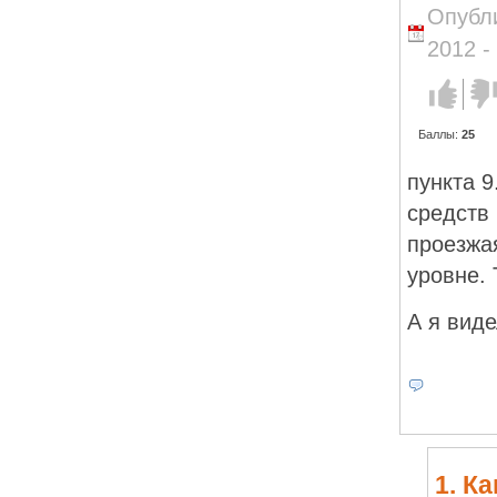
Опубли
2012 -
Голос за!
Голо
прот
Баллы:
25
пункта 
средств 
проезжа
уровне. 
А я вид
1. К