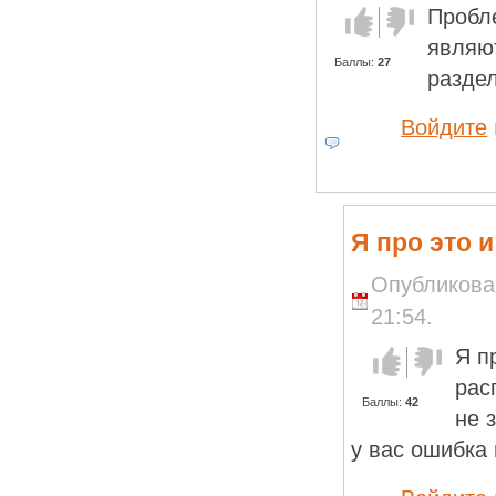
Пробле
Голос за!
Голос
против!
являю
Баллы:
27
раздел
Войдите
Я про это 
Опубликован
21:54.
Я п
Голос за!
Голос
против!
рас
Баллы:
42
не 
у вас ошибка 