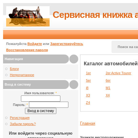
Сервисная книжка 
Пожалуйста
Войдите
или
Зарегистрируйтесь
Поиск на са
Восстановление пароля
Навигация
Каталог автомобилей
Блоги
1er
2er Active Tourer
Непрочитанное
5er
6er
Вход в систему
i8
M1
Имя пользователя:
*
X3
X4
Z4
Пароль:
*
Регистрация
Главная
Забыли пароль?
Или войдите через социальную
Укажите местоположение