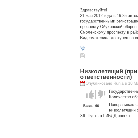
Здравствуйте!
21 мая 2012 года в 16:25 авт
государственными регистраци
проспекту Обуховской оборон
Смоленскому проспекту в райо
Видеоматериал доступен по сс
Низколетящий (при
ответственности)
Опубликовано Runia в 18 Ма
Государственн
Голос за!
Голос
Количество об
против!
Поворачиваю се
Баллы:
66
низколетящий с
Х6. Пусть в ГИБДД оценят: