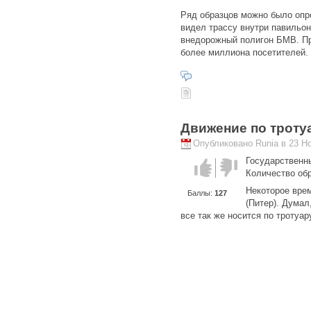
Ряд образцов можно было опро
видел трассу внутри павильон
внедорожный полигон БМВ. Пр
более миллиона посетителей.
Движение по троту
Опубликовано Runia в 23 Но
Государственн
Голос за!
Голос
Количество об
против!
Некоторое вре
Баллы:
127
(Питер). Думал
все так же носится по тротуа