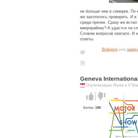
не больше чем в семерке. По 
же захотелось проверить. И в
среди прочих. Сразу же встал 
микрорайону? А удастся ли сп
Словом вопросов хватало. И н
ответы.
Войдите
или
зарег
Geneva Internationa
Опубликовано Runia в 9 Май
Голос за!
Голос
против!
Баллы:
188