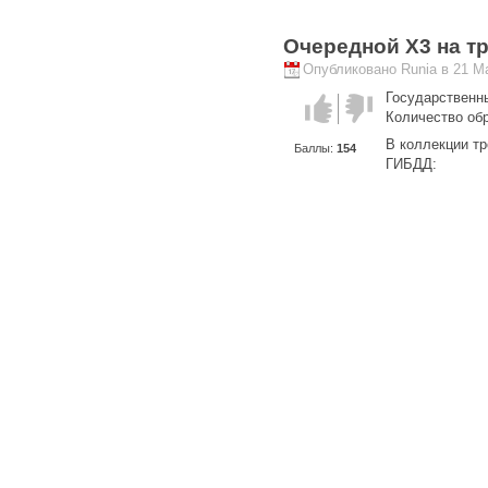
Очередной Х3 на т
Опубликовано Runia в 21 Ма
Государственн
Голос за!
Голос
Количество об
против!
В коллекции т
Баллы:
154
ГИБДД: