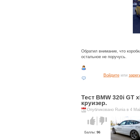
Обратил внимание, что коробк
остальное не поручусь.
Войдите
или
зарег
Тест BMW 320i GT 
круизер.
Опубликовано Runia в 4 Май
Голос за!
Голос
против!
Баллы:
96