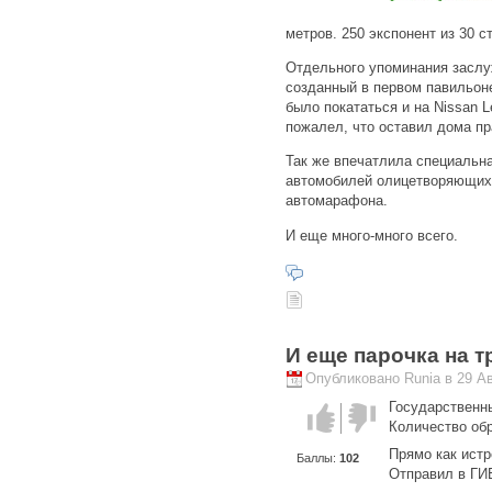
метров. 250 экспонент из 30 с
Отдельного упоминания заслу
созданный в первом павильон
было покататься и на Nissan Le
пожалел, что оставил дома пра
Так же впечатлила специальна
автомобилей олицетворяющих
автомарафона.
И еще много-много всего.
И еще парочка на 
Опубликовано Runia в 29 Авг
Государственн
Голос за!
Голос
Количество об
против!
Прямо как ист
Баллы:
102
Отправил в ГИ