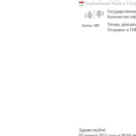
Опубликовано Runia в 3 Апр
Государственн
Голос за!
Голос
Количество об
против!
Теперь двигаю
Баллы:
107
Отправил в ГИ
Здравствуйте!
03 апреля 2012 года в 08:58 