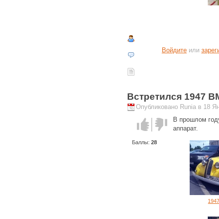
Войдите
или
зарег
Встретился 1947 B
Опубликовано Runia в 18 Ян
В прошлом году
Голос за!
Голос
аппарат.
против!
Баллы:
28
194