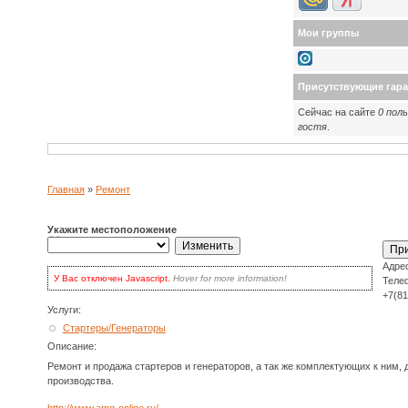
Мои группы
Присутствующие гар
Сейчас на сайте
0 пол
гостя
.
Главная
»
Ремонт
Укажите местоположение
Адре
У Вас отключен Javascript.
Hover for more information!
Но нет поводов
Теле
для волнения: вы по-прежнему можете пользоваться сайтом! У Вас
+7(8
есть два варианта:
Услуги:
включить Javascript
в браузере и обновить страницу, для
наиболее продвинутых.
Стартеры/Генераторы
Кликать на кнопке
Update
каждый раз для обновления списков
выбора.
Описание:
Ремонт и продажа стартеров и генераторов, а так же комплектующих к ним, 
производства.
http://www.amg-online.ru/