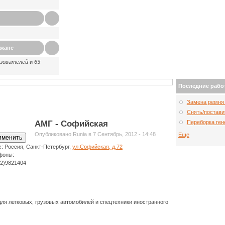
ажане
ьзователей
и
63
Последние рабо
Замена ремня 
Снять/постави
АМГ - Софийская
Переборка ген
Опубликовано Runia в 7 Сентябрь, 2012 - 14:48
Еще
с:
Россия, Санкт-Петербург,
ул.Софийская, д.72
фоны:
12)9821404
для легковых, грузовых автомобилей и спецтехники иностранного