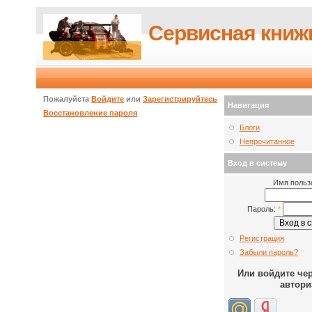
Сервисная книж
Пожалуйста
Войдите
или
Зарегистрируйтесь
Навигация
Восстановление пароля
Блоги
Непрочитанное
Вход в систему
Имя польз
Пароль:
*
Регистрация
Забыли пароль?
Или войдите че
автори