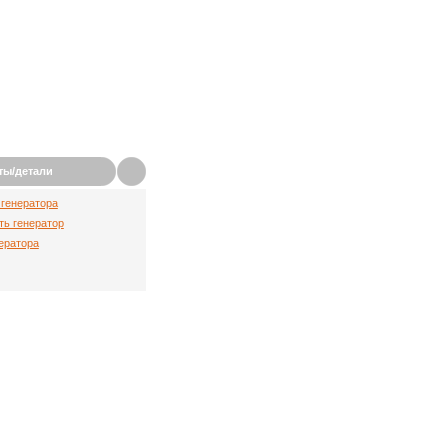
ты/детали
генератора
ть генератор
ератора