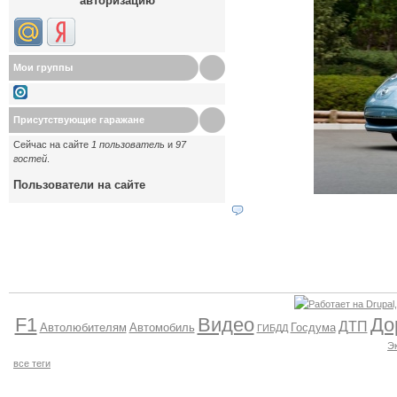
авторизацию
Мои группы
Присутствующие гаражане
Сейчас на сайте
1 пользователь
и
97
гостей
.
Пользователи на сайте
F1
Видео
До
ДТП
Автолюбителям
Автомобиль
Госдума
ГИБДД
Э
все теги