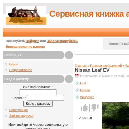
Сервисная книжка 
Пожалуйста
Войдите
или
Зарегистрируйтесь
Поиск на сай
Восстановление пароля
Навигация
Блоги
Главная
»
Галереи изображений
»
Wa
Nissan Leaf EV
Непрочитанное
Опубликовано Runia в 29 Май, 20
Вход в систему
Leaf
Имя пользователя:
*
Nissan
Wallpaper
Пароль:
*
Голос за!
Голос
Регистрация
против!
Забыли пароль?
Баллы:
-8
Или войдите через социальную