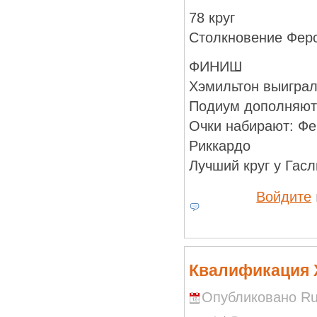
78 круг
Столкновение Фер
ФИНИШ
Хэмильтон выиграл
Подиум дополняют 
Очки набирают: Фер
Риккардо
Лучший круг у Гасл
Войдите
Квалификация 
Опубликовано Run