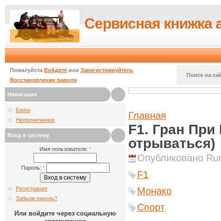
Сервисная книжка 
Пожалуйста
Войдите
или
Зарегистрируйтесь
Поиск на сай
Восстановление пароля
Навигация
Блоги
Главная
Непрочитанное
F1. Гран При
Вход в систему
отрываться)
Имя пользователя:
*
Опубликовано Runi
Пароль:
*
F1
Регистрация
Монако
Забыли пароль?
Спорт
Или войдите через социальную