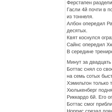
Ферстапен раздели
Гасли 4й почти в 
из тоннеля.
Албон опередил Ра
десятых.
Квят коснулся огра
Сайнс опередил Хю
В середине тренир
Минут за двадцать
Боттас снял со сво
на семь сотых быс
Хэмильтон только 
Хюлькенберг подня
Риккардо 6й. Его 
Боттас смог прибли
Норрис срезал пово