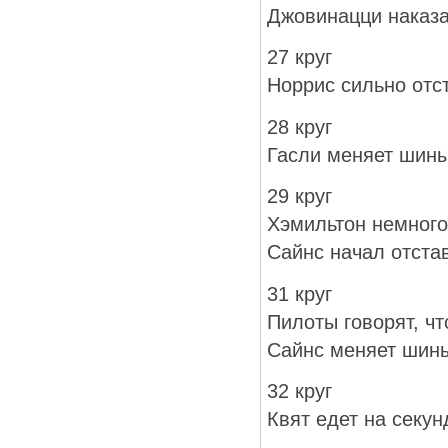
Джовинацци наказ
27 круг
Норрис сильно отс
28 круг
Гасли меняет шины
29 круг
Хэмильтон немного
Сайнс начал отстав
31 круг
Пилоты говорят, ч
Сайнс меняет шин
32 круг
Квят едет на секу