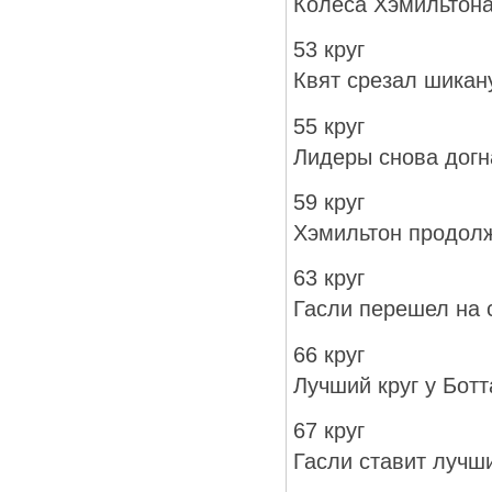
Колеса Хэмильтона
53 круг
Квят срезал шикан
55 круг
Лидеры снова догн
59 круг
Хэмильтон продол
63 круг
Гасли перешел на 
66 круг
Лучший круг у Ботт
67 круг
Гасли ставит лучши