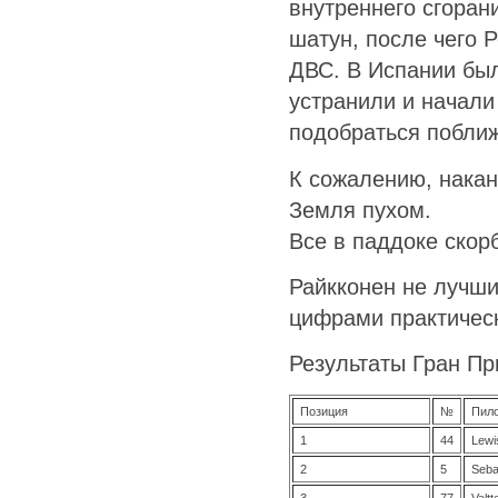
внутреннего сгоран
шатун, после чего 
ДВС. В Испании бы
устранили и начал
подобраться поближ
К сожалению, накан
Земля пухом.
Все в паддоке скорб
Райкконен не лучши
цифрами практическ
Результаты Гран Пр
Позиция
№
Пил
1
44
Lewi
2
5
Sebas
3
77
Valtt