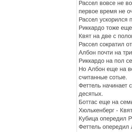
Рассел вовсе не в
первое время не о
Рассел ускорился п
Риккардо тоже еще
Квят на две с пол
Рассел сократил от
Албон почти на тр
Риккардо на пол с
Но Албон еще на в
считанные сотые.
Феттель начинает 
десятых.
Боттас еще на сем
Хюлькенберг - Квят
Кубица опередил Р
Феттель опередил Л