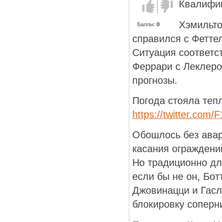
Квалифи
Голос за!
Голос
против!
Хэмильто
Баллы:
0
справился с Фетте
Ситуация соответст
Феррари с Леклер
прогнозы.
Погода стояла теп
https://twitter.com
Обошлось без авар
касания ограждени
Но традиционно дл
если бы не он, Бот
Джовинацци и Гасл
блокировку соперн