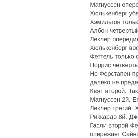
Магнуссен опере
Хюлькенберг убе
Хэмильтон тольк
Албон четвертый
Леклер опередил
Хюлькенберг вос
Феттель только 
Норрис четверты
Но Ферстапен пр
далеко не преде
Квят второй. Та
Магнуссен 2й. Е
Леклер третий. 
Риккардо 8й. Д
Гасли второй Фе
опережает Сайн