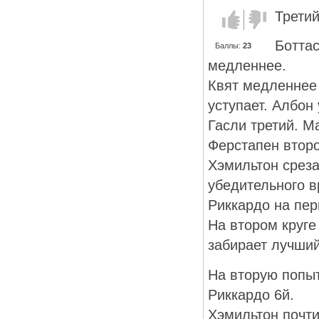
Третий
Голос за!
Голос
против!
Боттас
Баллы:
23
медленнее.
Квят медленнее 
уступает. Албон
Гасли третий. М
Ферстапен второ
Хэмильтон среза
убедительного в
Риккардо на пер
На втором круге
забирает лучший
На вторую попыт
Риккардо 6й.
Хэмильтон почти