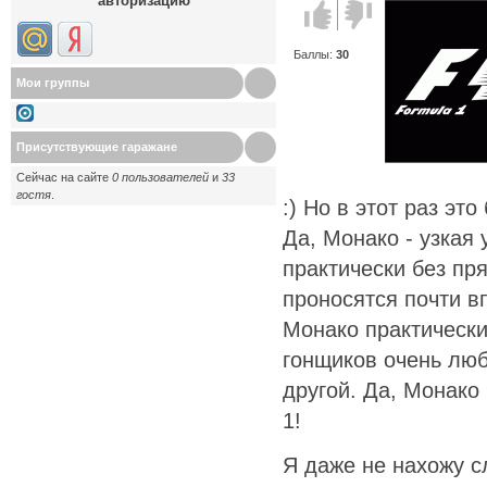
авторизацию
Голос за!
Голос
против!
Баллы:
30
Мои группы
Присутствующие гаражане
Сейчас на сайте
0 пользователей
и
33
гостя
.
:) Но в этот раз это
Да, Монако - узкая
практически без пр
проносятся почти в
Монако практически
гонщиков очень люб
другой. Да, Монак
1!
Я даже не нахожу сл