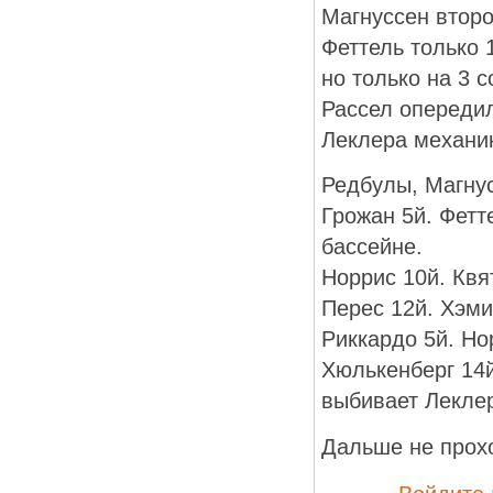
Магнуссен второ
Феттель только 
но только на 3 с
Рассел опередил
Леклера механик
Редбулы, Магнус
Грожан 5й. Фетт
бассейне.
Норрис 10й. Квя
Перес 12й. Хэми
Риккардо 5й. Нор
Хюлькенберг 14й
выбивает Лекле
Дальше не прохо