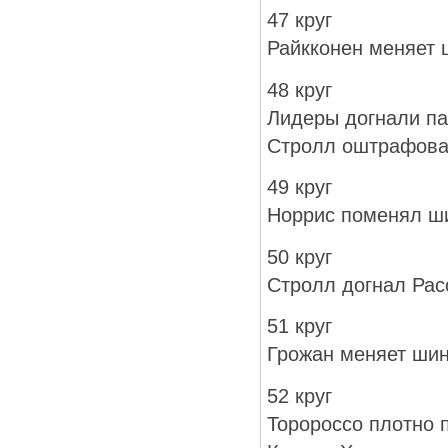
47 круг
Райкконен меняет 
48 круг
Лидеры догнали па
Стролл оштрафован
49 круг
Норрис поменял ши
50 круг
Стролл догнал Рас
51 круг
Грожан меняет шин
52 круг
Торороссо плотно 