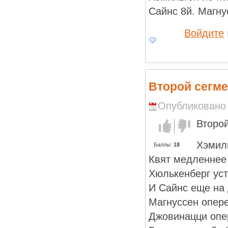
Сайнс 8й. Магнус
Войдите
Второй сегме
Опубликовано R
Второй
Голос за!
Голос
против!
Хэмиль
Баллы:
18
Квят медленнее 
Хюлькенберг уст
И Сайнс еще на
Магнуссен опер
Джовинацци опер