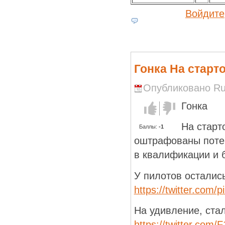
Войдите
Гонка На старт
Опубликовано Run
Гонка
Голос за!
Голос
против!
На старт
Баллы:
-1
оштрафованы потер
в квалификации и б
У пилотов осталис
https://twitter.com/
На удивление, стал
https://twitter.com