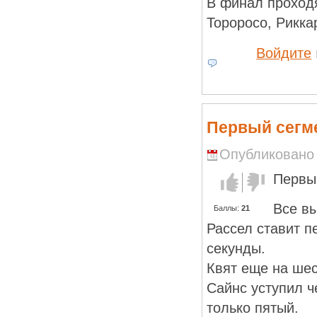
В финал проходя
Тороросо, Рикка
Войдите
Первый сегм
Опубликовано R
Первы
Голос за!
Голос
против!
Все вы
Баллы:
21
Рассел ставит п
секунды.
Квят еще на шес
Сайнс уступил ч
только пятый.