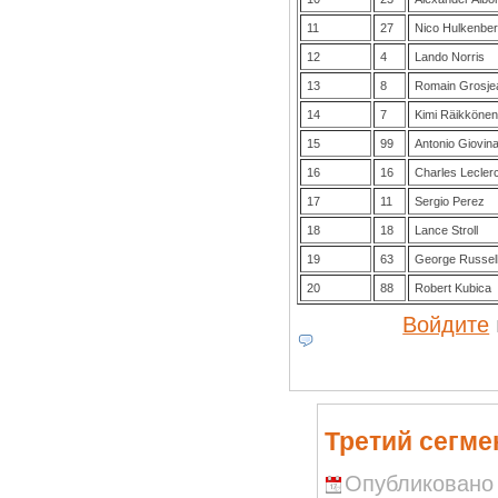
11
27
Nico Hulkenbe
12
4
Lando Norris
13
8
Romain Grosje
14
7
Kimi Räikköne
15
99
Antonio Giovin
16
16
Charles Lecler
17
11
Sergio Perez
18
18
Lance Stroll
19
63
George Russel
20
88
Robert Kubica
Войдите
Третий сегме
Опубликовано R