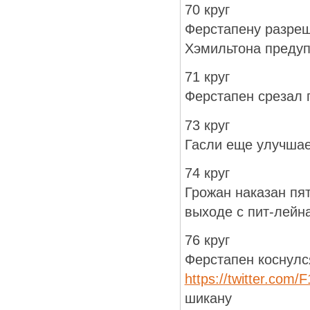
70 круг
Ферстапену разре
Хэмильтона предуп
71 круг
Ферстапен срезал 
73 круг
Гасли еще улучшае
74 круг
Грожан наказан пя
выходе с пит-лейн
76 круг
Ферстапен коснулс
https://twitter.com
шикану