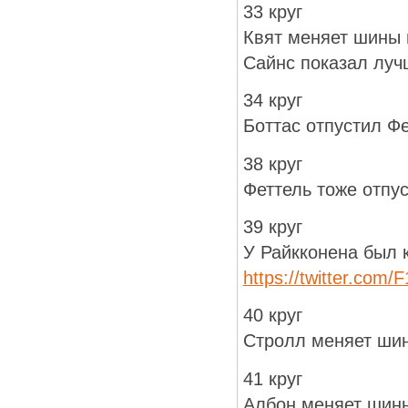
33 круг
Квят меняет шины 
Сайнс показал луч
34 круг
Боттас отпустил Ф
38 круг
Феттель тоже отпу
39 круг
У Райкконена был 
https://twitter.com
40 круг
Стролл меняет шин
41 круг
Албон меняет шин