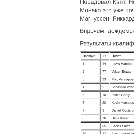
Порадовал Квят. Не
Монако это уже поч
Магнуссен, Риккард
Впрочем, дождемся 
Результаты квалиф
Позиция
№
Пилот
1
44
Lewis Hamilton
2
77
Valtteri Bottas
3
33
Max Verstappe
4
5
Sebastian Vette
5
10
Pierre Gasly
6
20
Kevin Magnus
7
3
Daniel Ricciard
8
26
Daniil Kvyat
9
55
Carlos Sainz
10
23
Alexander Albo