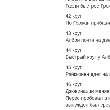
Гасли быстрее Гро
42 круг
Но Грожан прибав
43 круг
Албон почти на дв
44 круг
Быстрый круг у Ал
45 круг
Райкконен едет на
46 круг
Джовинацци меняе
Перес пробовал ат
вынужден был срез