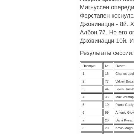
Магнуссен опереди
Ферстапен коснулс
Джовинацци - 8й. Х
Албон 7й. Но его о
Джовинацци 10й. И
Результаты сессии:
Позиция
№
Пилот
1
16
Charles Lecl
2
77
Valtteri Botta
3
44
Lewis Hamil
4
33
Max Versta
5
10
Pierre Gasly
6
99
Antonio Giov
7
26
Daniil Kvyat
8
20
Kevin Magn