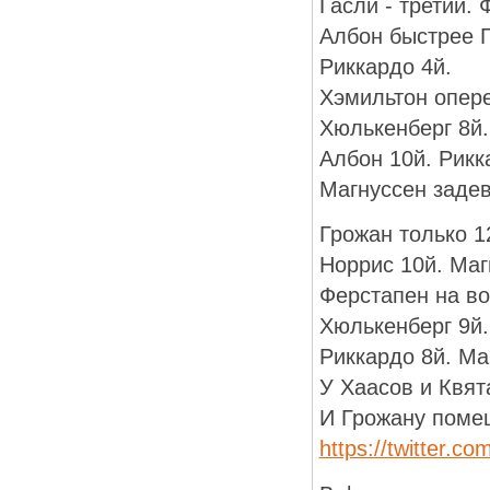
Гасли - третий. 
Албон быстрее 
Риккардо 4й.
Хэмильтон опере
Хюлькенберг 8й.
Албон 10й. Рикк
Магнуссен заде
Грожан только 1
Норрис 10й. Маг
Ферстапен на во
Хюлькенберг 9й.
Риккардо 8й. Ма
У Хаасов и Квят
И Грожану поме
https://twitter