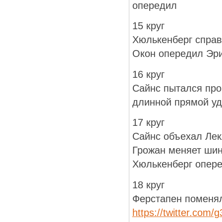
опередил
15 круг
Хюлькенберг справ
Окон опередил Эр
16 круг
Сайнс пытался прой
длинной прямой уд
17 круг
Сайнс объехал Лек
Грожан меняет ши
Хюлькенберг опер
18 круг
Ферстапен поменял
https://twitter.com