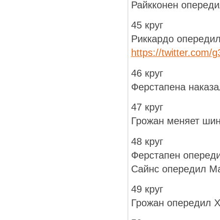
Райкконен опереди
45 круг
Риккардо опередил
https://twitter.com
46 круг
Ферстапена наказ
47 круг
Грожан меняет ши
48 круг
Ферстапен оперед
Сайнс опередил М
49 круг
Грожан опередил 