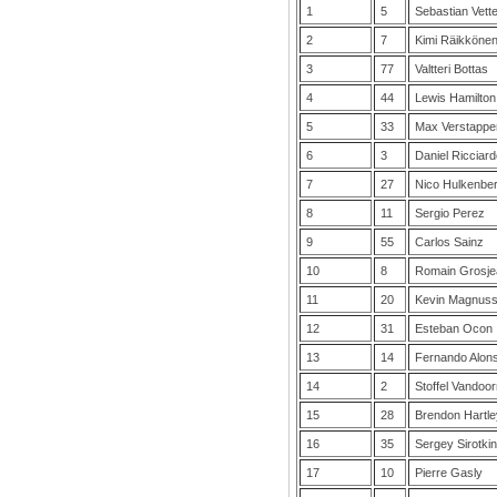
1
5
Sebastian Vette
2
7
Kimi Räikköne
3
77
Valtteri Bottas
4
44
Lewis Hamilton
5
33
Max Verstappe
6
3
Daniel Ricciar
7
27
Nico Hulkenbe
8
11
Sergio Perez
9
55
Carlos Sainz
10
8
Romain Grosje
11
20
Kevin Magnus
12
31
Esteban Ocon
13
14
Fernando Alon
14
2
Stoffel Vandoo
15
28
Brendon Hartle
16
35
Sergey Sirotki
17
10
Pierre Gasly