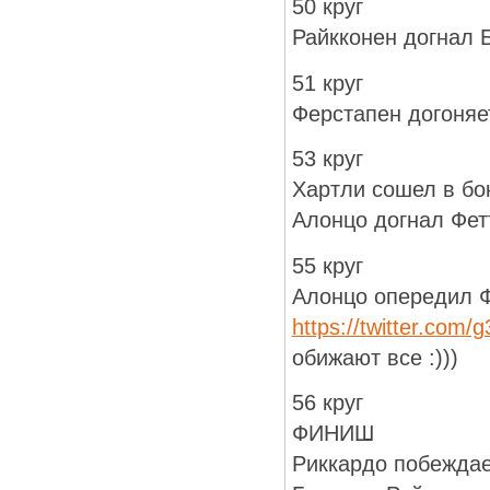
50 круг
Райкконен догнал 
51 круг
Ферстапен догоняе
53 круг
Хартли сошел в бо
Алонцо догнал Фет
55 круг
Алонцо опередил Ф
https://twitter.com
обижают все :)))
56 круг
ФИНИШ
Риккардо побеждает