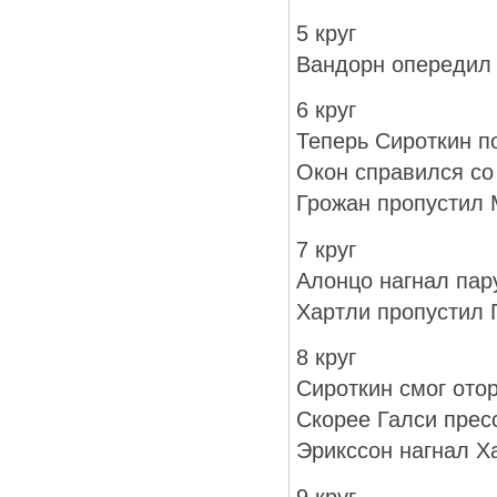
5 круг
Вандорн опередил
6 круг
Теперь Сироткин п
Окон справился с
Грожан пропустил 
7 круг
Алонцо нагнал пар
Хартли пропустил 
8 круг
Сироткин смог ото
Скорее Галси прес
Эрикссон нагнал Х
9 круг