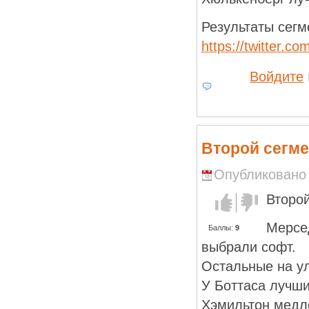
Результаты сегм
https://twitter.
Войдите
Второй сегм
Опубликовано R
Второй
Голос за!
Голос
против!
Мерсе
Баллы:
9
выбрали софт.
Остальные на у
У Боттаса лучши
Хэмильтон медл