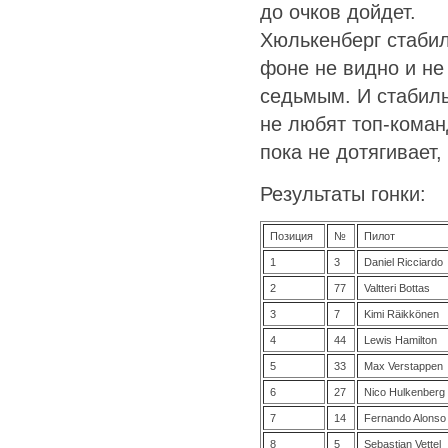
до очков дойдет.
Хюлькенберг стабил
фоне не видно и не 
седьмым. И стабиль
не любят топ-коман
пока не дотягивает,
Результаты гонки:
Позиция
№
Пилот
1
3
Daniel Ricciardo
2
77
Valtteri Bottas
3
7
Kimi Räikkönen
4
44
Lewis Hamilton
5
33
Max Verstappen
6
27
Nico Hulkenberg
7
14
Fernando Alonso
8
5
Sebastian Vettel