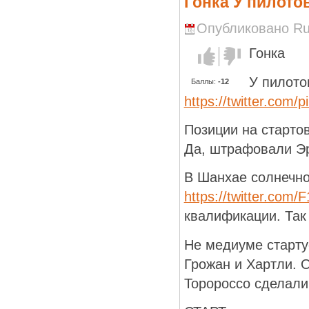
Гонка У пилото
Опубликовано Run
Гонка
Голос за!
Голос
против!
У пилото
Баллы:
-12
https://twitter.com/
Позиции на старто
Да, штрафовали Эр
В Шанхае солнечно.
https://twitter.com
квалификации. Так 
Не медиуме старту
Грожан и Хартли. 
Торороссо сделали