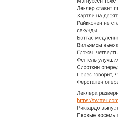
Магнуссен тоже 
Леклер ставит п
Хартли на десят
Райкконен не ст
секунды.
Боттас медленне
Вильямсы выеха
Грожан четверты
Феттель улучшил
Сироткин оперед
Перес говорит, 
Ферстапен опере
Леклера разверн
https://twitter.
Риккардо выпуст
Первые восемь п