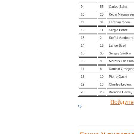
9
55
Carlos Sainz
10
20
Kevin Magnusse
11
31
Esteban Ocon
12
11
Sergio Perez
13
2
Stoffel Vandoorn
14
18
Lance Stroll
15
35
Sergey Sirotkin
16
9
Marcus Ericsson
17
8
Romain Grosjea
18
10
Pierre Gasly
19
16
Charles Leclerc
20
28
Brendon Hartley
Войдите