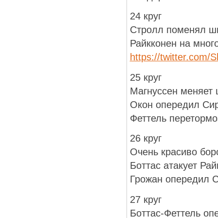
24 круг
Стролл поменял ш
Райкконен на мног
https://twitter.com
25 круг
Магнуссен меняет
Окон опередил Си
Феттель перетормо
26 круг
Очень красиво бор
Боттас атакует Рай
Грожан опередил 
27 круг
Боттас-Феттель оп