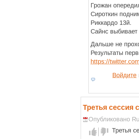
Грожан опереди
Сироткин подним
Риккардо 13й.
Сайнс выбивает
Дальше не прохо
Результаты перв
https://twitter.
Войдите
Третья сессия
Опубликовано Run
Третья с
Голос за!
Голос
против!