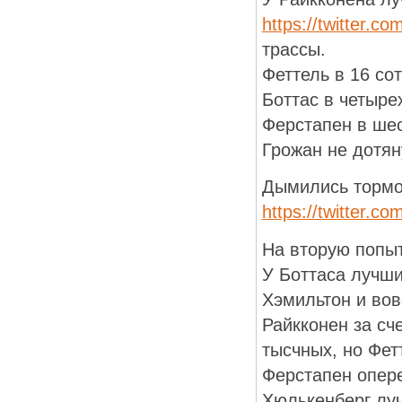
https://twitter.
трассы.
Феттель в 16 со
Боттас в четыре
Ферстапен в шес
Грожан не дотян
Дымились тормоз
https://twitter.
На вторую попыт
У Боттаса лучши
Хэмильтон и вов
Райкконен за сч
тысчных, но Фет
Ферстапен опер
Хюлькенберг луч