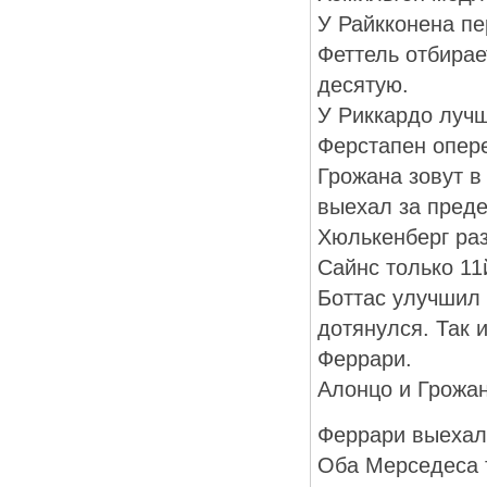
У Райкконена пе
Феттель отбирае
десятую.
У Риккардо лучш
Ферстапен опере
Грожана зовут в
выехал за преде
Хюлькенберг раз
Сайнс только 11
Боттас улучшил 
дотянулся. Так 
Феррари.
Алонцо и Грожан
Феррари выехали
Оба Мерседеса т