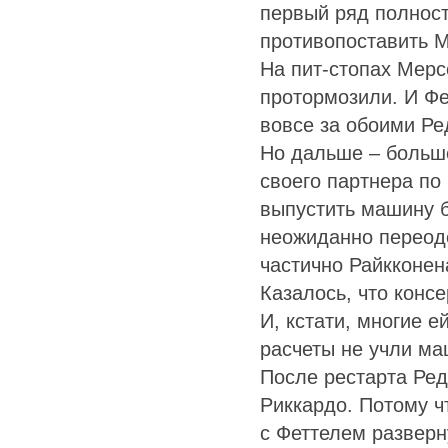
первый ряд полност
противопоставить 
На пит-стопах Мерс
протормозили. И Фе
вовсе за обоими Ре
Но дальше – больше
своего партнера по
выпустить машину б
неожиданно переоде
частично Райкконена
Казалось, что конс
И, кстати, многие е
расчеты не учли ма
После рестарта Ред
Риккардо. Потому ч
с Феттелем разверн