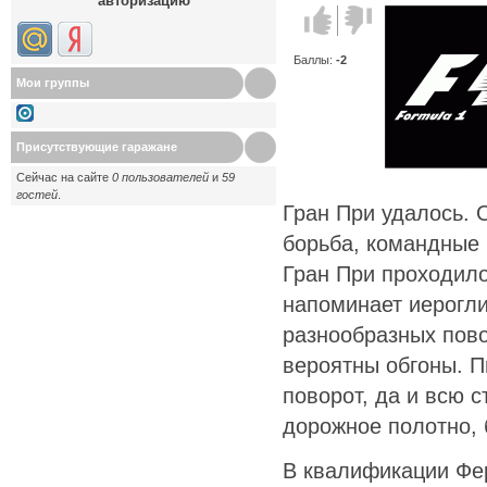
авторизацию
Голос за!
Голос
против!
Баллы:
-2
Мои группы
Присутствующие гаражане
Сейчас на сайте
0 пользователей
и
59
гостей
.
Гран При удалось. 
борьба, командные п
Гран При проходило 
напоминает иерогл
разнообразных пово
вероятны обгоны. П
поворот, да и всю 
дорожное полотно,
В квалификации Фер