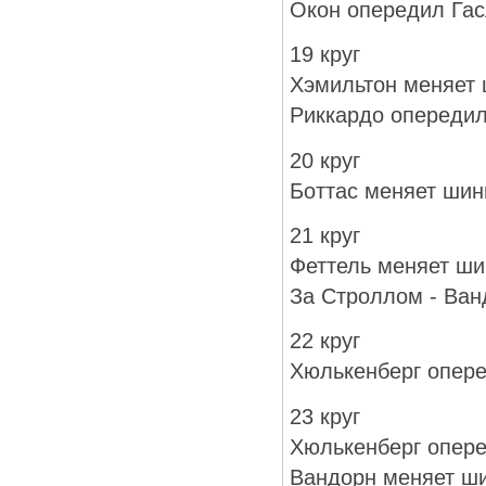
Окон опередил Га
19 круг
Хэмильтон меняет
Риккардо опередил
20 круг
Боттас меняет ши
21 круг
Феттель меняет ши
За Строллом - Ван
22 круг
Хюлькенберг опере
23 круг
Хюлькенберг опер
Вандорн меняет ш