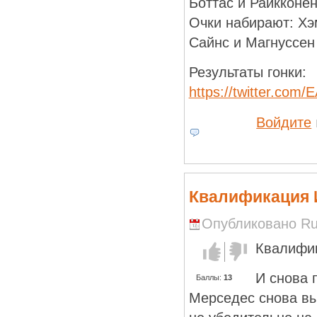
Боттас и Райкконе
Очки набирают: Хэ
Сайнс и Магнуссен
Результаты гонки:
https://twitter.co
Войдите
Квалификация 
Опубликовано Run
Квалифи
Голос за!
Голос
против!
И снова 
Баллы:
13
Мерседес снова вы