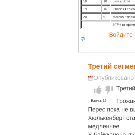
18
18
Lance Stroll
19
16
Charles Lecler
20
9
Marcus Ericss
107% от време
Войдите
Третий сегме
Опубликовано R
Третий
Голос за!
Голос
против!
Грожан
Баллы:
12
Перес пока не в
Хюлькенберг ста
медленнее.
У Райкконена лу