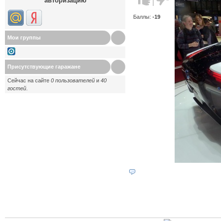
авторизацию
против!
Баллы:
-19
Мои группы
Присутствующие гаражане
Сейчас на сайте
0 пользователей
и
40
гостей
.