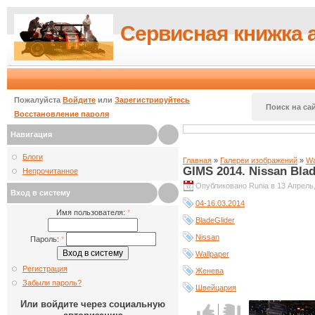
Сервисная книжка 
Пожалуйста
Войдите
или
Зарегистрируйтесь
Поиск на сай
Восстановление пароля
Навигация
Блоги
Главная
»
Галереи изображений
»
Wa
GIMS 2014. Nissan Blad
Непрочитанное
Опубликовано Runia в 13 Апрель,
Вход в систему
04-16.03.2014
Имя пользователя:
*
BladeGlider
Nissan
Пароль:
*
Wallpaper
Регистрация
Женева
Забыли пароль?
Швейцария
Или войдите через социальную
Голос за!
Голос