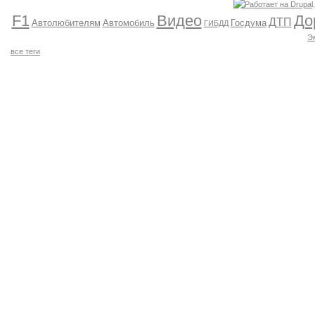
F1
Видео
До
ДТП
Автолюбителям
Автомобиль
Госдума
ГИБДД
Э
все теги