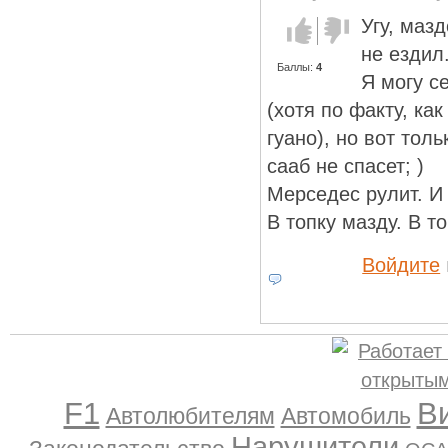
Угу, маз
Голос за!
Голос
против!
не ездил
Баллы:
4
Я могу с
(хотя по факту, ка
гуано), но вот тол
сааб не спасет; )
Мерседес рулит. И
В топку мазду. В то
Войдите
F1
В
Автолюбителям
Автомобиль
Нарушители