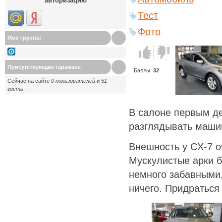
авторизацию
Тест
Фото
Мои группы
Голос за!
Голос
против!
Присутствующие гаражане
Баллы:
32
Сейчас на сайте
0 пользователей
и
51
гость
.
В салоне первым д
разглядывать маши
Внешность у CX-7 о
Мускулистые арки б
немного забавными,
ничего. Придраться 