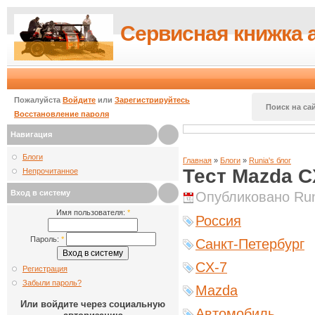
Сервисная книжка 
Пожалуйста
Войдите
или
Зарегистрируйтесь
Поиск на сай
Восстановление пароля
Навигация
Блоги
Главная
»
Блоги
»
Runia's блог
Тест Mazda 
Непрочитанное
Вход в систему
Опубликовано Runi
Имя пользователя:
*
Россия
Пароль:
*
Санкт-Петербург
CX-7
Регистрация
Забыли пароль?
Mazda
Или войдите через социальную
Автомобиль