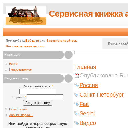
Сервисная книжка 
Пожалуйста
Войдите
или
Зарегистрируйтесь
Поиск на сай
Восстановление пароля
Навигация
Блоги
Главная
Непрочитанное
Опубликовано Runi
Вход в систему
Россия
Имя пользователя:
*
Санкт-Петербург
Пароль:
*
Fiat
Регистрация
Sedici
Забыли пароль?
Видео
Или войдите через социальную