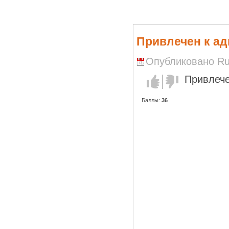
Привлечен к а
Опубликовано Run
Привлече
Голос за!
Голос
против!
Баллы:
36