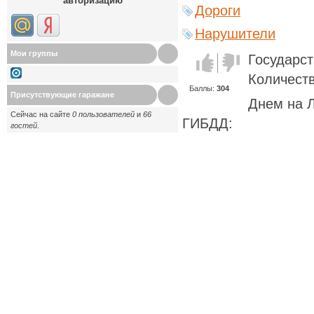
авторизацию
Дороги
Нарушители
Мои группы
Государс
Голос за!
Голос
против!
Количеств
Баллы:
304
Присутствующие гаражане
Днем на Л
Сейчас на сайте
0 пользователей
и
66
ГИБДД:
гостей
.