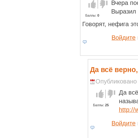
Вчера по
Голос за!
Голос
против!
Выразил 
Баллы:
0
Говорят, нефига эт
Войдите
Да всё верно,
Опубликовано L
Да всё
Голос за!
Голос
против!
называ
Баллы:
25
http://
Войдите