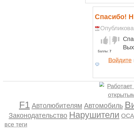
Спасибо! Н
Опубликован
Спа
Голос за!
Голос
против!
Вых
Баллы:
7
Войдите
F1
В
Автолюбителям
Автомобиль
Нарушители
Законодательство
ОСА
все теги