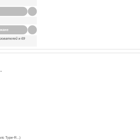
ажане
ьзователей
и
69
.
ic Type-R...)