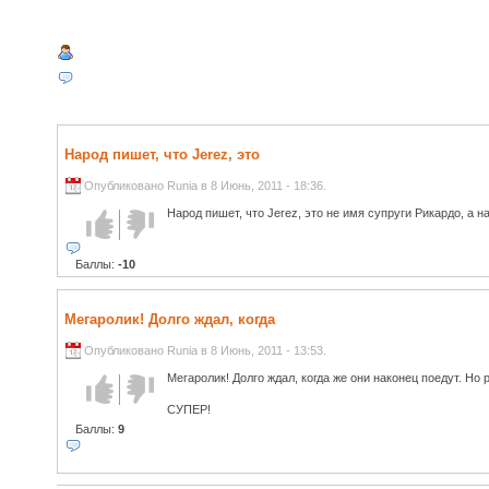
Народ пишет, что Jerez, это
Опубликовано Runia в 8 Июнь, 2011 - 18:36.
Народ пишет, что Jerez, это не имя супруги Рикардо, а 
Голос за!
Голос
против!
Баллы:
-10
Мегаролик! Долго ждал, когда
Опубликовано Runia в 8 Июнь, 2011 - 13:53.
Мегаролик! Долго ждал, когда же они наконец поедут. Но
Голос за!
Голос
против!
СУПЕР!
Баллы:
9