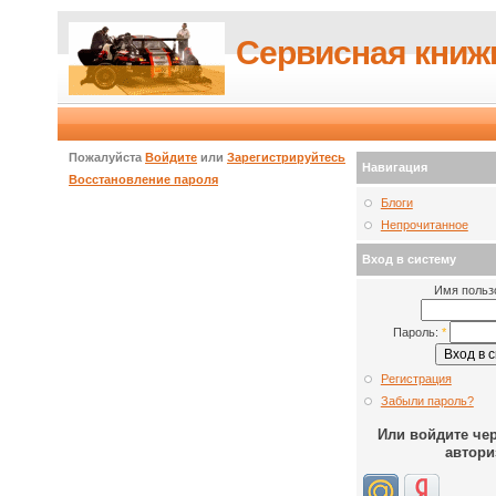
Сервисная книж
Пожалуйста
Войдите
или
Зарегистрируйтесь
Навигация
Восстановление пароля
Блоги
Непрочитанное
Вход в систему
Имя польз
Пароль:
*
Регистрация
Забыли пароль?
Или войдите че
автори