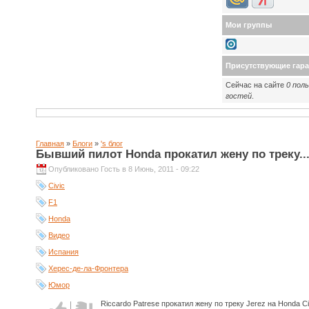
Мои группы
Присутствующие гар
Сейчас на сайте
0 пол
гостей
.
Главная
»
Блоги
»
's блог
Бывший пилот Honda прокатил жену по треку...
Опубликовано Гость в 8 Июнь, 2011 - 09:22
Civic
F1
Honda
Видео
Испания
Херес-де-ла-Фронтера
Юмор
Riccardo Patrese прокатил жену по треку Jerez на Honda Civ
Голос за!
Голос