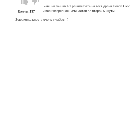
против!
Бывший гонщик F1 решил взять на тест драйв Honda Civic
и все интересное начинается со второй минуты.
Баллы:
137
Эмоциональность очень улыбает ;)