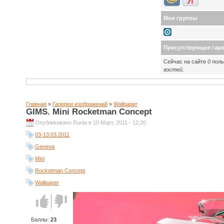
Мои группы
Присутствующие гар
Сейчас на сайте
0 пол
гостей
.
Главная
»
Галереи изображений
»
Wallpaper
GIMS. Mini Rocketman Concept
Опубликовано Runia в 10 Март, 2011 - 12:20
03-13.03.2011
Geneva
Mini
Rocketman Concept
Wallpaper
Голос за!
Голос
против!
Баллы:
23