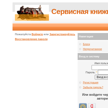
Сервисная книж
Пожалуйста
Войдите
или
Зарегистрируйтесь
Навигация
Восстановление пароля
Блоги
Непрочитанное
Вход в систему
Имя польз
Пароль:
*
Регистрация
Забыли пароль?
Или войдите че
автори