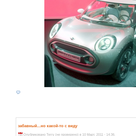
забавный...но какой-то с виду
Опубликовано Terry (не проверено) в 10 Март, 2011 - 14:36.