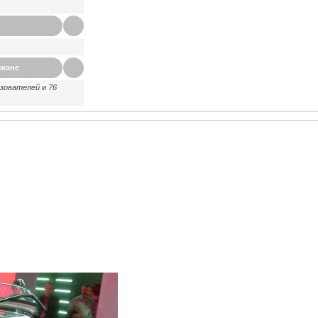
ажане
ьзователей
и
76