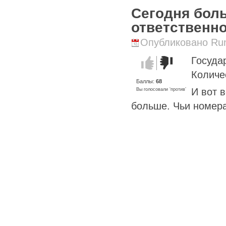
Сегодня бол
ответственно
Опубликовано Runi
Госуда
Голос за!
Голос
против!
Количе
Баллы:
68
И вот 
Вы голосовали ‘против’
больше. Чьи номера