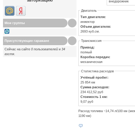
авторизацию
внедорожник
Двигатель
Тип двигателя:
инжектор
Мои группы
Объем двигателя:
2693 куб.см.
Трансмиссия
Присутствующие гаражане
Привод:
Сейчас на сайте
0 пользователей
и
34
полный
гостя
.
Коробка передач:
механическая
Статистика расходов
Учтёный пробег:
25 854 км
Сумма расходов:
234 412,52 руб
Стоимость 1 км:
9,07 руб
Расход топлива ~14,74 л/100 км (ме
1190 км)