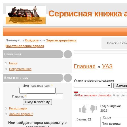
Сервисная книжка 
Пожалуйста
Войдите
или
Зарегистрируйтесь
Поиск на сай
Восстановление пароля
Навигация
Блоги
Главная
»
УАЗ
Непрочитанное
Вход в систему
Укажите местоположение
Имя пользователя:
*
У Вас отключен Javascript.
Hover for 
Пароль:
*
для волнения: вы по-прежнему может
есть два варианта:
включить Javascript
в браузере и
Год выпуска:
Голос за!
Голос
Регистрация
наиболее продвинутых.
2022
против!
Кликать на кнопке
Update
каждый 
Забыли пароль?
выбора.
Кузов
Баллы:
62
Или войдите через социальную
Тип кузова: