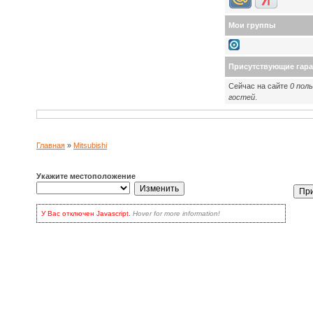
Мои группы
Присутствующие гар
Сейчас на сайте
0 пол
гостей
.
Главная
»
Mitsubishi
Укажите местоположение
У Вас отключен Javascript.
Hover for more information!
Но нет поводов
для волнения: вы по-прежнему можете пользоваться сайтом! У Вас
есть два варианта:
включить Javascript
в браузере и обновить страницу, для
наиболее продвинутых.
Кликать на кнопке
Update
каждый раз для обновления списков
выбора.