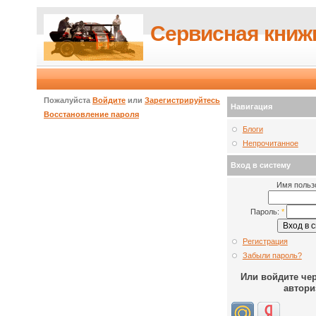
Сервисная книж
Пожалуйста
Войдите
или
Зарегистрируйтесь
Навигация
Восстановление пароля
Блоги
Непрочитанное
Вход в систему
Имя польз
Пароль:
*
Регистрация
Забыли пароль?
Или войдите че
автори