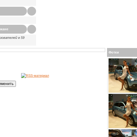
ажане
ьзователей
и
59
Фотки