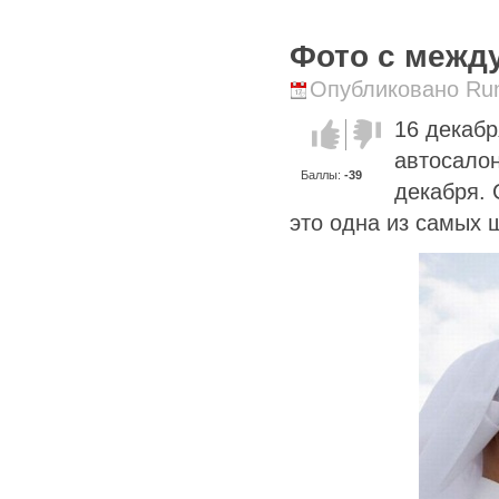
Фото с межд
Опубликовано Runi
16 декаб
Голос за!
Голос
против!
автосалон
Баллы:
-39
декабря.
это одна из самых 