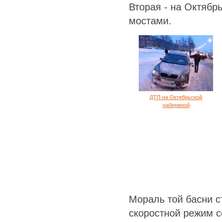
Вторая - на Октяб
мостами.
ДТП на Октябрьской
набержной
Мораль той басни с
скоростной режим 