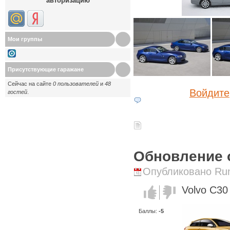
авторизацию
Мои группы
Присутствующие гаражане
Сейчас на сайте
0 пользователей
и
48
Войдите
гостей
.
Обновление 
Опубликовано Runi
Volvo C30
Голос за!
Голос
против!
Баллы:
-5