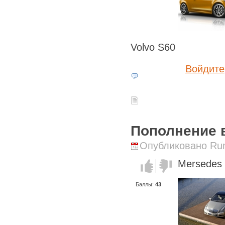
Volvo S60
Войдите
Пополнение 
Опубликовано Runi
Mersedes 
Голос за!
Голос
против!
Баллы:
43