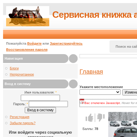
Сервисная книжка 
Пожалуйста
Войдите
или
Зарегистрируйтесь
Поиск на сай
Восстановление пароля
Навигация
Блоги
Главная
Непрочитанное
Вход в систему
Укажите местоположение
Имя пользователя:
*
У Вас отключен Javascript.
Hover for 
Пароль:
*
для волнения: вы по-прежнему может
есть два варианта:
включить Javascript
в браузере и
Голос за!
Голос
Регистрация
наиболее продвинутых.
против!
Кликать на кнопке
Update
каждый 
Забыли пароль?
выбора.
Баллы:
78
Или войдите через социальную