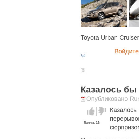
Toyota Urban Cruise
Войдите
Казалось бы
Опубликовано Runi
Казалось 
Голос за!
Голос
против!
перерывов
Баллы:
16
сюрпризо