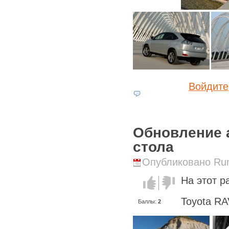
Войдите
Обновление 
стола
Опубликовано Runi
На этот р
Голос за!
Голос
против!
Toyota R
Баллы:
2