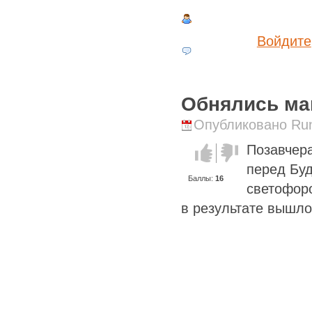
Войдите
Обнялись ма
Опубликовано Runi
Позавчера
Голос за!
Голос
против!
перед Буд
Баллы:
16
светофор
в результате вышл