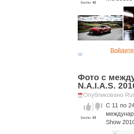
Баллы:
42
Войдите
Фото с межд
N.A.I.A.S. 201
Опубликовано Runi
С 11 по 2
Голос за!
Голос
против!
междунаро
Баллы:
43
Show 201