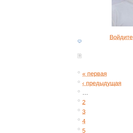
Войдите
« первая
‹ предыдущая
…
2
3
4
5