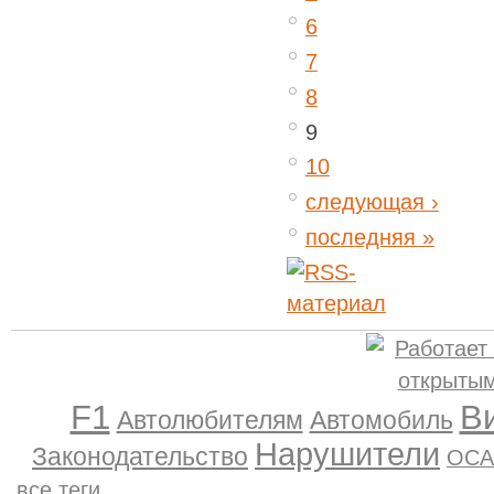
6
7
8
9
10
следующая ›
последняя »
F1
В
Автолюбителям
Автомобиль
Нарушители
Законодательство
ОСА
все теги