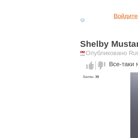
Войдите
Shelby Musta
Опубликовано Runi
Все-таки 
Голос за!
Голос
против!
Баллы:
39