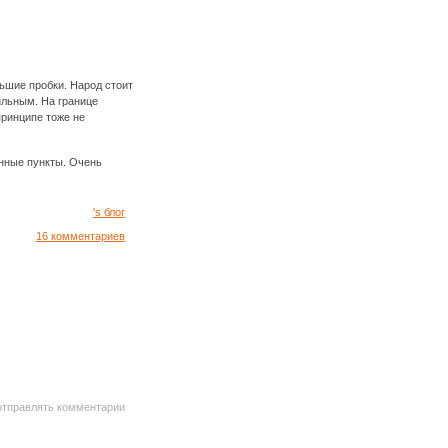
льшие пробки. Народ стоит
ильным. На границе
принципе тоже не
нные пункты. Очень
's блог
16 комментариев
 отправлять комментарии