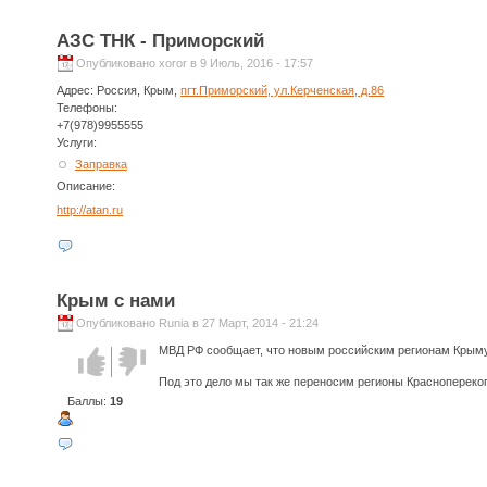
АЗС ТНК - Приморский
Опубликовано xoror в 9 Июль, 2016 - 17:57
Адрес:
Россия, Крым,
пгт.Приморский, ул.Керченская, д.86
Телефоны:
+7(978)9955555
Услуги:
Заправка
Описание:
http://atan.ru
Крым с нами
Опубликовано Runia в 27 Март, 2014 - 21:24
МВД РФ сообщает, что новым российским регионам Крыму 
Голос за!
Голос
против!
Под это дело мы так же переносим регионы Красноперекоп
Баллы:
19