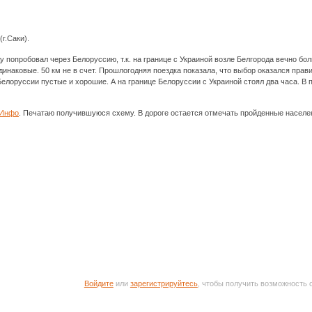
г.Саки).
 попробовал через Белоруссию, т.к. на границе с Украиной возле Белгорода вечно бо
динаковые. 50 км не в счет. Прошлогодняя поездка показала, что выбор оказался прав
Белоруссии пустые и хорошие. А на границе Белоруссии с Украиной стоял два часа. В 
сИнфо
. Печатаю получившуюся схему. В дороге остается отмечать пройденные населе
Войдите
или
зарегистрируйтесь
, чтобы получить возможность