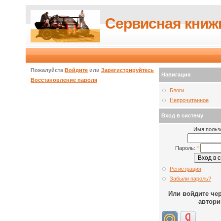
Сервисная книж
Пожалуйста
Войдите
или
Зарегистрируйтесь
Навигация
Восстановление пароля
Блоги
Непрочитанное
Вход в систему
Имя польз
Пароль:
*
Регистрация
Забыли пароль?
Или войдите че
автори