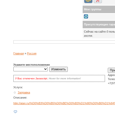
Мои группы
Присутствующие гар
Сейчас на сайте
0 пол
гостя
.
Главная
»
Россия
Укажите местоположение
Адре
У Вас отключен Javascript.
Hover for more information!
Но нет поводов
Теле
для волнения: вы по-прежнему можете пользоваться сайтом! У Вас
+7(9
есть два варианта:
Услуги:
включить Javascript
в браузере и обновить страницу, для
наиболее продвинутых.
Заправка
Кликать на кнопке
Update
каждый раз для обновления списков
выбора.
Описание:
http://atan.ru/%D0%B3%D0%B5%D0%BE%D0%B3%D1%80%D0%B0%D1%84