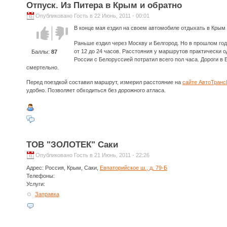
Отпуск. Из Питера в Крым и обратно
Опубликовано Гость в 22 Июнь, 2011 - 00:01
В конце мая ездил на своем автомобиле отдыхать в Крым (
Голос за!
Голос
против!
Раньше ездил через Москву и Белгород. Но в прошлом году
от 12 до 24 часов. Расстояния у маршрутов практически о
Баллы:
87
России с Белоруссией потратил всего пол часа. Дороги в 
смертельно.
Перед поездкой составил маршрут, измерил расстояние на
сайте АвтоТран
удобно. Позволяет обходиться без дорожного атласа.
ТОВ "ЗОЛОТЕК" Саки
Опубликовано Гость в 21 Июнь, 2011 - 22:26
Адрес:
Россия, Крым, Саки,
Евпаторийское ш., д. 79-Б
Телефоны:
Услуги:
Заправка