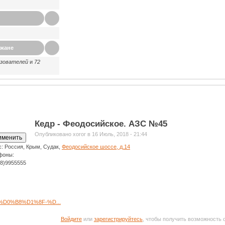
ажане
ьзователей
и
72
Кедр - Феодосийское. АЗС №45
Опубликовано xoror в 16 Июль, 2018 - 21:44
с:
Россия, Крым, Судак,
Феодосийское шоссе, д.14
фоны:
78)9955555
%D0%B8%D1%8F-%D...
Войдите
или
зарегистрируйтесь
, чтобы получить возможность