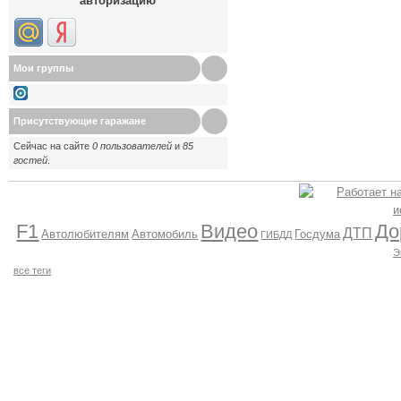
авторизацию
Мои группы
Присутствующие гаражане
Сейчас на сайте
0 пользователей
и
85
гостей
.
F1
Видео
До
ДТП
Автолюбителям
Автомобиль
Госдума
ГИБДД
Э
все теги