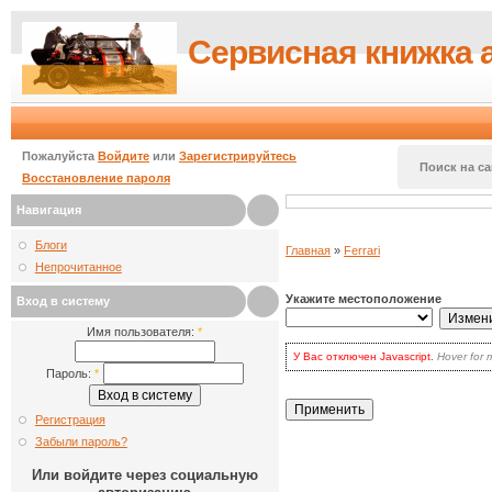
Сервисная книжка 
Пожалуйста
Войдите
или
Зарегистрируйтесь
Поиск на са
Восстановление пароля
Навигация
Блоги
Главная
»
Ferrari
Непрочитанное
Укажите местоположение
Вход в систему
Имя пользователя:
*
У Вас отключен Javascript.
Hover for 
для волнения: вы по-прежнему может
Пароль:
*
есть два варианта:
включить Javascript
в браузере и
наиболее продвинутых.
Регистрация
Кликать на кнопке
Update
каждый 
выбора.
Забыли пароль?
Или войдите через социальную