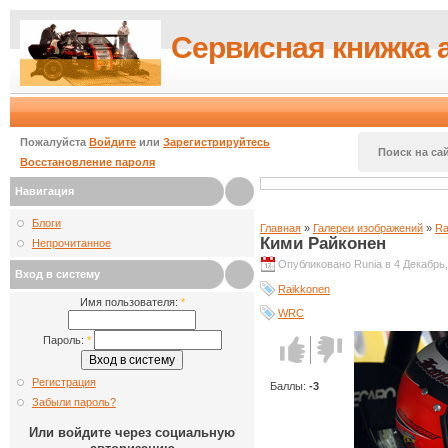
Сервисная книжка 
Пожалуйста
Войдите
или
Зарегистрируйтесь
Поиск на сай
Восстановление пароля
Навигация
Блоги
Главная
»
Галереи изображений
»
Ra
Кими Райконен
Непрочитанное
Опубликовано Runia в 4 Декабрь,
Вход в систему
Raikkonen
Имя пользователя:
*
WRC
Пароль:
*
Голос за!
Голос
против!
Регистрация
Баллы:
-3
Забыли пароль?
Или войдите через социальную