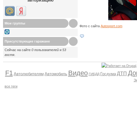
авторизацию
Мои группы
Фото с сайта
Autosport.com
Присутствующие гаражане
Сейчас на сайте
0 пользователей
и
53
гостя
.
F1
Видео
До
ДТП
Автолюбителям
Автомобиль
Госдума
ГИБДД
Э
все теги