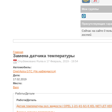
Мои группы
Присутствующие гар
Сейчас на сайте
0 пол
гостей
.
Главная
Замена датчика температуры
Опубликовано Runia в 17 Февраль, 2019 - 19:54
Автомобиль:
Opel Astra GTC (Не наблюдается)
Дата:
17.02.2019
Место:
Ваге
Работы/Детали
Работа/Деталь
Датчик температуры охл. жидкости / OPEL 1,2/1,4/1,6/1,8 XEL,NET,LET,XE