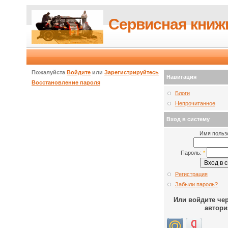
Сервисная книж
Пожалуйста
Войдите
или
Зарегистрируйтесь
Навигация
Восстановление пароля
Блоги
Непрочитанное
Вход в систему
Имя польз
Пароль:
*
Регистрация
Забыли пароль?
Или войдите че
автори