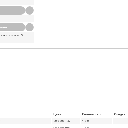
ажане
ьзователей
и
59
Цена
Количество
Скидка
R
700, 00 руб
1, 00