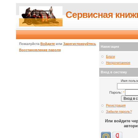
Сервисная книж
Пожалуйста
Войдите
или
Зарегистрируйтесь
Навигация
Восстановление пароля
Блоги
Непрочитанное
Вход в систему
Имя польз
Пароль:
*
Регистрация
Забыли пароль?
Или войдите че
автори