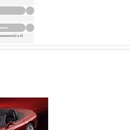
ажане
ьзователей
и
41