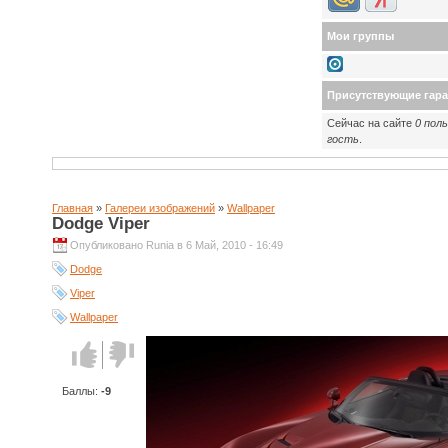
Мои группы
Присутствующие гар
Сейчас на сайте
0 пол
гость
.
Главная
»
Галереи изображений
»
Wallpaper
Dodge Viper
Опубликовано Runia в 6 Май, 2010 - 16:49
Dodge
Viper
Wallpaper
Голос за!
Голос
против!
Баллы:
-9