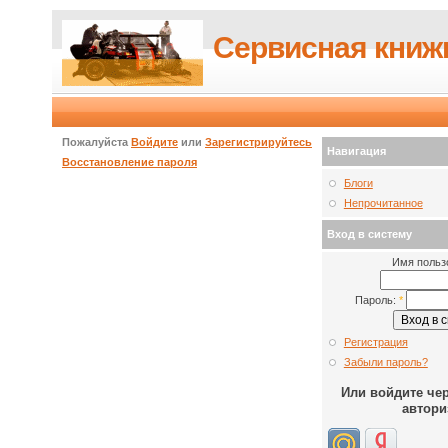
Сервисная книж
Пожалуйста
Войдите
или
Зарегистрируйтесь
Навигация
Восстановление пароля
Блоги
Непрочитанное
Вход в систему
Имя польз
Пароль:
*
Регистрация
Забыли пароль?
Или войдите че
автори