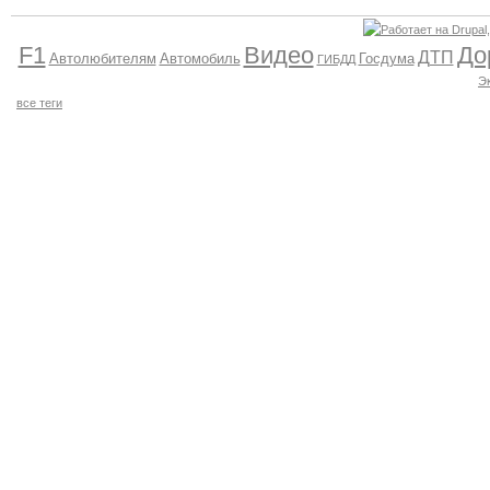
F1
Видео
До
ДТП
Автолюбителям
Автомобиль
Госдума
ГИБДД
Э
все теги