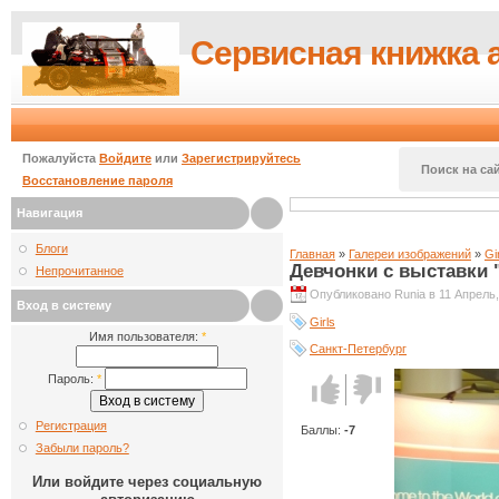
Сервисная книжка 
Пожалуйста
Войдите
или
Зарегистрируйтесь
Поиск на сай
Восстановление пароля
Навигация
Блоги
Главная
»
Галереи изображений
»
Gi
Девчонки с выставки 
Непрочитанное
Опубликовано Runia в 11 Апрель,
Вход в систему
Girls
Имя пользователя:
*
Санкт-Петербург
Пароль:
*
Голос за!
Голос
против!
Регистрация
Баллы:
-7
Забыли пароль?
Или войдите через социальную