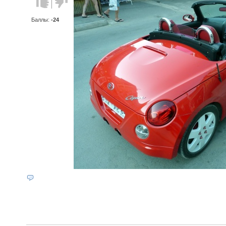
против!
Баллы:
-24