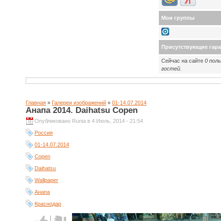
Мои группы
Присутствующие гар
Сейчас на сайте
0 пол
гостей
.
Главная
»
Галереи изображений
»
01-14.07.2014
Анапа 2014. Daihatsu Copen
Опубликовано Runia в 4 Июль, 2014 - 21:54
Россия
01-14.07.2014
Copen
Daihatsu
Wallpaper
Анапа
Краснодар
Голос за!
Голос