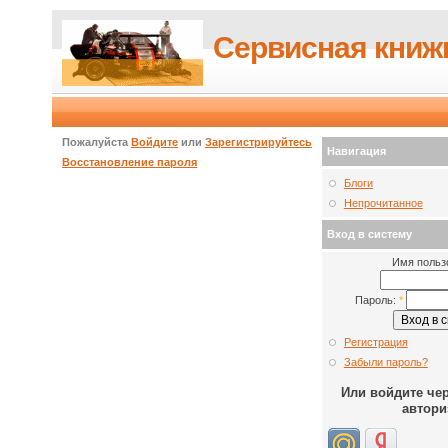
Сервисная книж
Пожалуйста
Войдите
или
Зарегистрируйтесь
Навигация
Восстановление пароля
Блоги
Непрочитанное
Вход в систему
Имя польз
Пароль:
*
Регистрация
Забыли пароль?
Или войдите че
автори