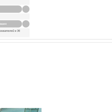
ажане
ьзователей
и
36