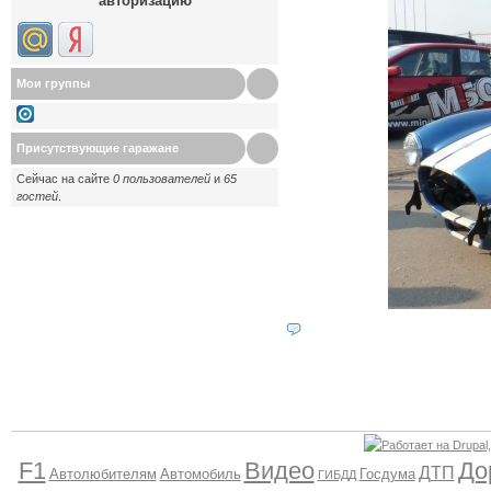
авторизацию
Мои группы
Присутствующие гаражане
Сейчас на сайте
0 пользователей
и
65
гостей
.
F1
Видео
До
ДТП
Автолюбителям
Автомобиль
Госдума
ГИБДД