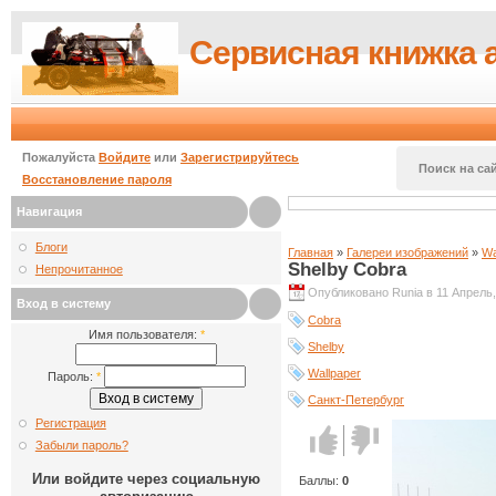
Сервисная книжка 
Пожалуйста
Войдите
или
Зарегистрируйтесь
Поиск на сай
Восстановление пароля
Навигация
Блоги
Главная
»
Галереи изображений
»
Wa
Shelby Cobra
Непрочитанное
Опубликовано Runia в 11 Апрель,
Вход в систему
Cobra
Имя пользователя:
*
Shelby
Wallpaper
Пароль:
*
Санкт-Петербург
Регистрация
Голос за!
Голос
Забыли пароль?
против!
Или войдите через социальную
Баллы:
0