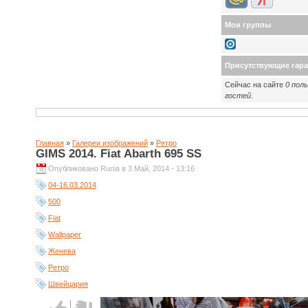
Мои группы
Присутствующие гар
Сейчас на сайте
0 пол
гостей
.
Главная
»
Галереи изображений
»
Ретро
GIMS 2014. Fiat Abarth 695 SS
Опубликовано Runia в 3 Май, 2014 - 13:16
04-16.03.2014
500
Fiat
Wallpaper
Женева
Ретро
Швейцария
Голос за!
Голос