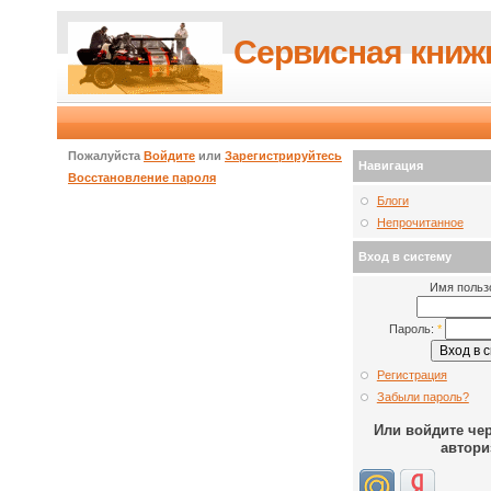
Сервисная книж
Пожалуйста
Войдите
или
Зарегистрируйтесь
Навигация
Восстановление пароля
Блоги
Непрочитанное
Вход в систему
Имя польз
Пароль:
*
Регистрация
Забыли пароль?
Или войдите че
автори