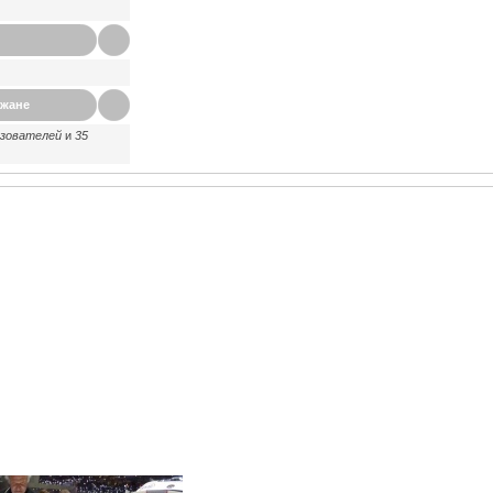
ажане
ьзователей
и
35