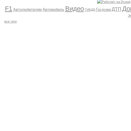
F1
Видео
До
ДТП
Автолюбителям
Автомобиль
Госдума
ГИБДД
Э
все теги