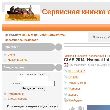
Сервисная книжка 
Пожалуйста
Войдите
или
Зарегистрируйтесь
Поиск на сай
Восстановление пароля
Навигация
Блоги
Главная
»
Галереи изображений
»
04
GIMS 2014. Hyundai In
Непрочитанное
Опубликовано Runia в 16 Март, 20
Вход в систему
04-16.03.2014
Имя пользователя:
*
Hyundai
Intrado Concept
Пароль:
*
Wallpaper
Регистрация
Женева
Забыли пароль?
Швейцария
Или войдите через социальную
Голос за!
Голос