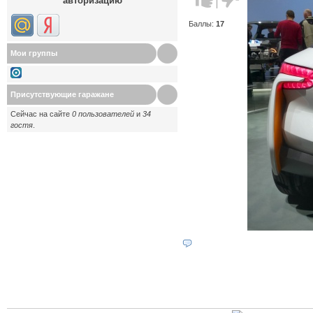
авторизацию
против!
Баллы:
17
Мои группы
Присутствующие гаражане
Сейчас на сайте
0 пользователей
и
34
гостя
.