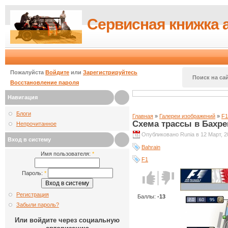
Сервисная книжка 
Пожалуйста
Войдите
или
Зарегистрируйтесь
Поиск на сай
Восстановление пароля
Навигация
Блоги
Главная
»
Галереи изображений
»
F1
Схема трассы в Бахре
Непрочитанное
Опубликовано Runia в 12 Март, 20
Вход в систему
Bahrain
Имя пользователя:
*
F1
Пароль:
*
Голос за!
Голос
против!
Регистрация
Баллы:
-13
Забыли пароль?
Или войдите через социальную