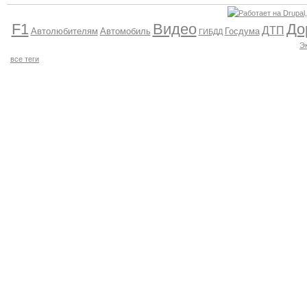
F1
Видео
До
ДТП
Автолюбителям
Автомобиль
Госдума
ГИБДД
Э
все теги