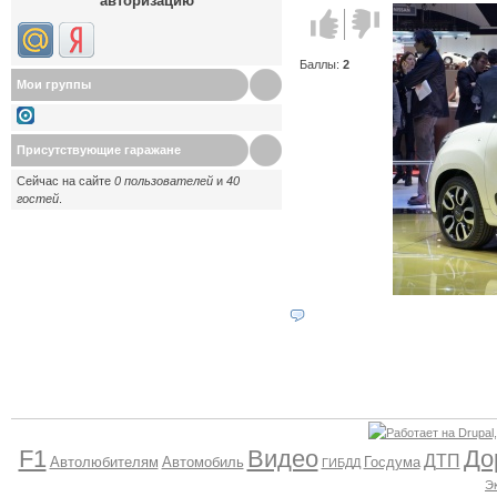
авторизацию
Голос за!
Голос
против!
Баллы:
2
Мои группы
Присутствующие гаражане
Сейчас на сайте
0 пользователей
и
40
гостей
.
F1
Видео
До
ДТП
Автолюбителям
Автомобиль
Госдума
ГИБДД
Э