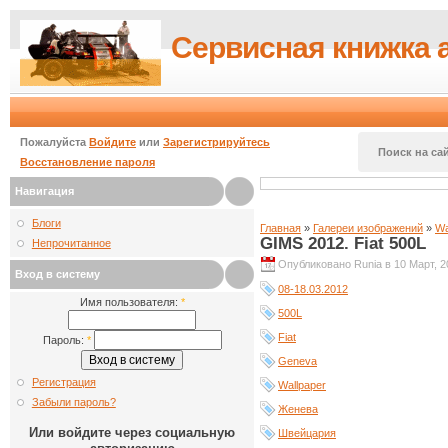
Сервисная книжка 
Пожалуйста
Войдите
или
Зарегистрируйтесь
Поиск на сай
Восстановление пароля
Навигация
Блоги
Главная
»
Галереи изображений
»
Wa
GIMS 2012. Fiat 500L
Непрочитанное
Опубликовано Runia в 10 Март, 20
Вход в систему
08-18.03.2012
Имя пользователя:
*
500L
Fiat
Пароль:
*
Geneva
Регистрация
Wallpaper
Забыли пароль?
Женева
Или войдите через социальную
Швейцария