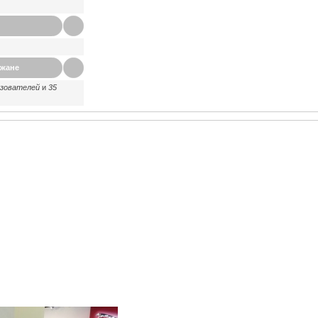
ажане
ьзователей
и
35