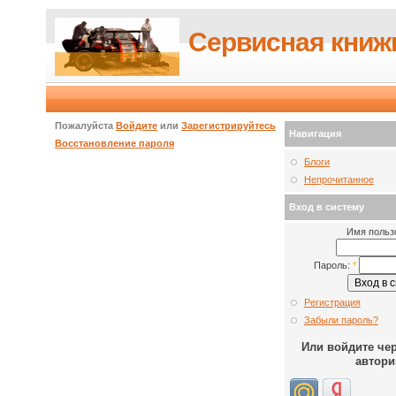
Сервисная книж
Пожалуйста
Войдите
или
Зарегистрируйтесь
Навигация
Восстановление пароля
Блоги
Непрочитанное
Вход в систему
Имя польз
Пароль:
*
Регистрация
Забыли пароль?
Или войдите че
автори