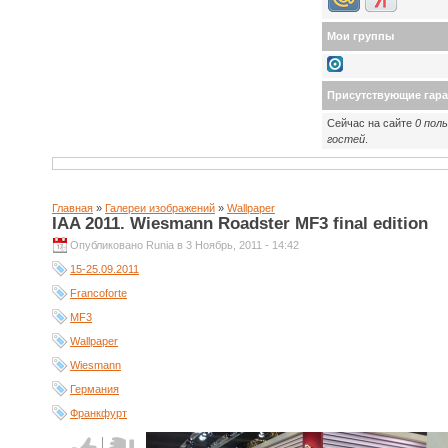
Мои группы
Присутствующие гар
Сейчас на сайте
0 пол
гостей
.
Главная
»
Галереи изображений
»
Wallpaper
IAA 2011. Wiesmann Roadster MF3 final edition
Опубликовано Runia в 3 Ноябрь, 2011 - 14:42
15-25.09.2011
Francoforte
MF3
Wallpaper
Wiesmann
Германия
Франкфурт
Голос за!
Голос