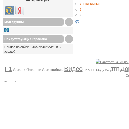
авторизацию
‹ предыдущая
1
2
Мои группы
Присутствующие гаражане
Сейчас на сайте
0 пользователей
и
36
гостей
.
F1
Видео
До
ДТП
Автолюбителям
Автомобиль
Госдума
ГИБДД
Э
все теги