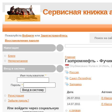
Сервисная книжка 
Пожалуйста
Войдите
или
Зарегистрируйтесь
Поиск на сай
Восстановление пароля
Навигация
Блоги
Главная
Газпромнефть - Фучи
Непрочитанное
Опубликовано Runia в 14 Июль, 2
Вход в систему
Россия
Имя пользователя:
*
Санкт-Петербург
Заправка
Пароль:
*
Дата
Автомо
Регистрация
26.07.2011
E-Klass
Забыли пароль?
14.07.2011
E-Klass
Или войдите через социальную
« первая