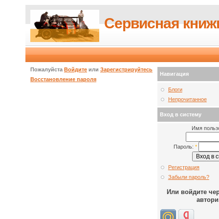
Сервисная книж
Пожалуйста
Войдите
или
Зарегистрируйтесь
Навигация
Восстановление пароля
Блоги
Непрочитанное
Вход в систему
Имя польз
Пароль:
*
Регистрация
Забыли пароль?
Или войдите че
автори