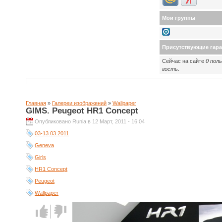
Мои группы
Присутствующие гар
Сейчас на сайте
0 пол
гость
.
Главная
»
Галереи изображений
»
Wallpaper
GIMS. Peugeot HR1 Concept
Опубликовано Runia в 12 Март, 2011 - 16:04
03-13.03.2011
Geneva
Girls
HR1 Concept
Peugeot
Wallpaper
Голос за!
Голос
против!