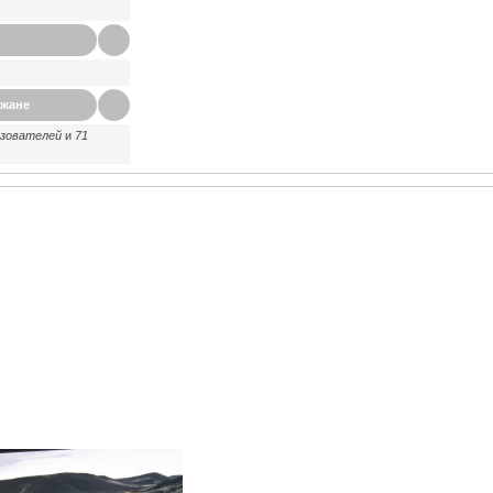
ажане
ьзователей
и
71