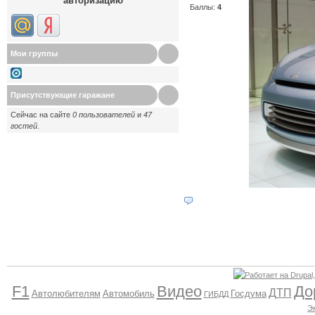
авторизацию
Баллы:
4
Мои группы
Присутствующие гаражане
Сейчас на сайте
0 пользователей
и
47
гостей
.
F1
Видео
До
ДТП
Автолюбителям
Автомобиль
Госдума
ГИБДД
Э