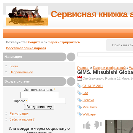
Сервисная книжка 
Пожалуйста
Войдите
или
Зарегистрируйтесь
Поиск на сай
Восстановление пароля
Навигация
Блоги
Главная
»
Галереи изображений
»
Wa
GIMS. Mitsubishi Globa
Непрочитанное
Опубликовано Runia в 12 Март, 20
Вход в систему
03-13.03.2011
Имя пользователя:
*
Colt
Geneva
Пароль:
*
Mitsubishi
Регистрация
Wallpaper
Забыли пароль?
Голос за!
Голос
Или войдите через социальную
против!