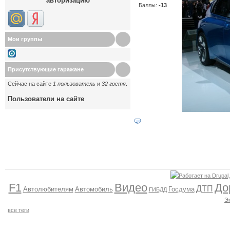
авторизацию
Баллы:
-13
Мои группы
Присутствующие гаражане
Сейчас на сайте
1 пользователь
и
32 гостя
.
Пользователи на сайте
F1
Видео
До
ДТП
Автолюбителям
Автомобиль
Госдума
ГИБДД
Э
все теги