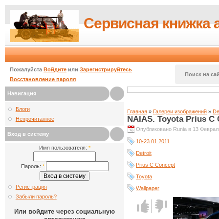
Сервисная книжка 
Пожалуйста
Войдите
или
Зарегистрируйтесь
Поиск на сай
Восстановление пароля
Навигация
Блоги
Главная
»
Галереи изображений
»
De
NAIAS. Toyota Prius C
Непрочитанное
Опубликовано Runia в 13 Февраль
Вход в систему
10-23.01.2011
Имя пользователя:
*
Detroit
Prius C Concept
Пароль:
*
Toyota
Регистрация
Wallpaper
Забыли пароль?
Голос за!
Голос
Или войдите через социальную
против!