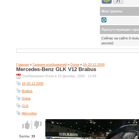
Мои группы
Присутствующие гар
Сейчас на сайте
0 пол
гостей
.
Главная
»
Галереи изображений
»
Dubai
»
16-20.12.2009
Mercedes-Benz GLK V12 Brabus
Опубликовано Runia в 19 Декабрь, 2009 - 14:58
16-20.12.2009
Brabus
Dubai
GLK
Mercedes
Голос за!
Голос
против!
Баллы:
33