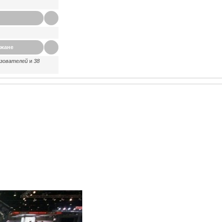
ажане
ьзователей
и
38