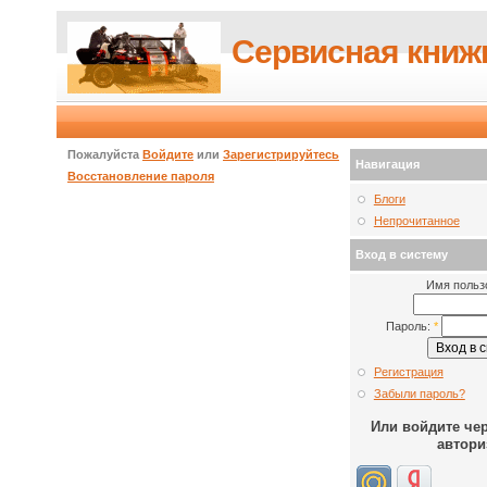
Сервисная книж
Пожалуйста
Войдите
или
Зарегистрируйтесь
Навигация
Восстановление пароля
Блоги
Непрочитанное
Вход в систему
Имя польз
Пароль:
*
Регистрация
Забыли пароль?
Или войдите че
автори